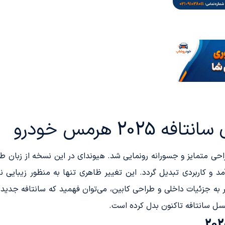
20 هرمس خودرو
د هیوندای سانتافه در سال ۲۰۲۴ با طراحی متمایز و جسورانه رونمایی شد. هیوندای در این
انتافه به طرز چشمگیری به یک SUV کارآمد و کاربردی تبدیل گردد. این تغییر ظاهری تنها ب
 به جزئیات داخلی و طراحی کابین، می‌توان فهمید که سانتافه جدید ن
 نسل سانتافه تاکنون بدل کرده است.