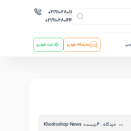
021
91028011
021
91028044
ویی
نمایشگاه خودرو
ثبت خودرو
دیدگاه : 6
Khodroshop-News
نویسنده: