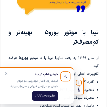
تیبا با موتور یورو۵ – بهینه‌تر و
کم‌مصرف‌تر
از سال ۱۳۹۹ به بعد، سایپا تیبا را با موتور
یورو۵
عرضه
کرد.
×
تغییرات اصلی این نسخه:
خودروشاپ در بله
بله
قیمت روز، اخبار خودرویی, موجودی
آلایندگی کمتر
!
خودرو و طرح‌های فروش را سریع‌تر ببینید.
اعلان
تنظیمات دقیق‌تر ECU
عضویت در کانال
مصرف سوخت کمتر
پایداری بهتر در شتاب‌گیری میان‌برد