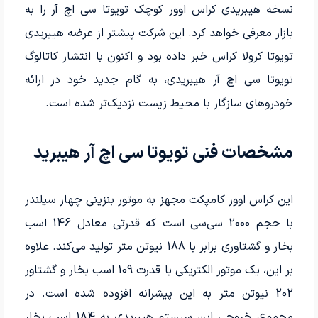
نسخه هیبریدی کراس اوور کوچک تویوتا سی اچ آر را به
بازار معرفی خواهد کرد. این شرکت پیشتر از عرضه هیبریدی
تویوتا کرولا کراس خبر داده بود و اکنون با انتشار کاتالوگ
تویوتا سی اچ آر هیبریدی، به گام جدید خود در ارائه
خودروهای سازگار با محیط زیست نزدیک‌تر شده است.
مشخصات فنی تویوتا سی اچ آر هیبرید
این کراس اوور کامپکت مجهز به موتور بنزینی چهار سیلندر
با حجم 2000 سی‌سی است که قدرتی معادل 146 اسب
بخار و گشتاوری برابر با 188 نیوتن متر تولید می‌کند. علاوه
بر این، یک موتور الکتریکی با قدرت 109 اسب بخار و گشتاور
202 نیوتن متر به این پیشرانه افزوده شده است. در
مجموع، خروجی این سیستم هیبریدی به 184 اسب بخار