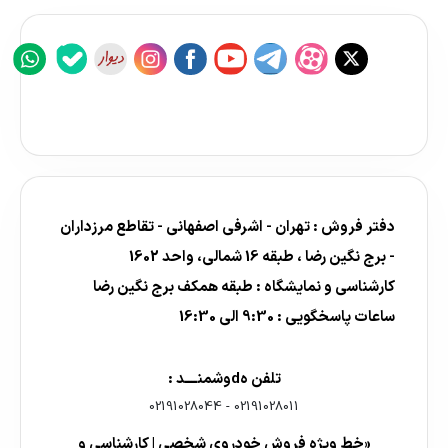
دفتر فروش : تهران - اشرفی اصفهانی - تقاطع مرزداران
- برج نگین رضا ، طبقه 16 شمالی، واحد 1602
کارشناسی و نمایشگاه : طبقه همکف برج نگین رضا
ساعات پاسخگویی : 9:30 الی 16:30
تلفن هdوشمنــــد :
02191028044
-
02191028011
«خط ویژه فروش خودروی شخصی | کارشناسی و