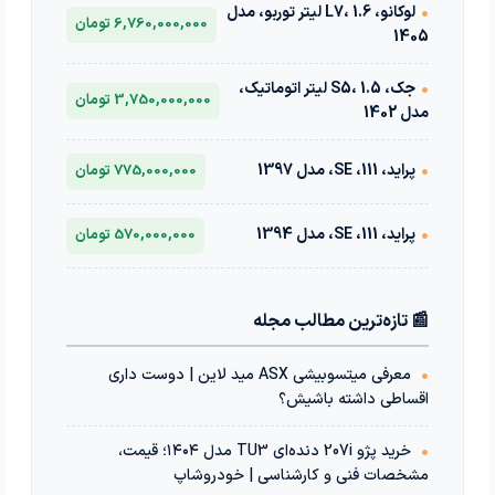
•
لوکانو، L7، 1.6 لیتر توربو، مدل
6,760,000,000 تومان
1405
•
جک، S5، 1.5 لیتر اتوماتیک،
3,750,000,000 تومان
مدل 1402
•
پراید، 111، SE، مدل 1397
775,000,000 تومان
•
پراید، 111، SE، مدل 1394
570,000,000 تومان
📰 تازه‌ترین مطالب مجله
•
معرفی میتسوبیشی ASX مید لاین | دوست داری
اقساطی داشته باشیش؟
•
خرید پژو 207i دنده‌ای TU3 مدل ۱۴۰۴؛ قیمت،
مشخصات فنی و کارشناسی | خودروشاپ