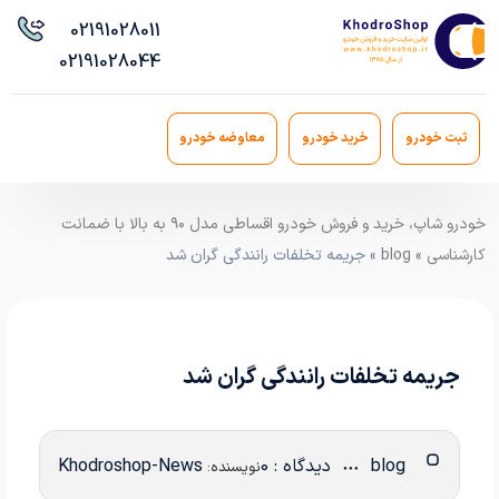
021
91028011
021
91028044
ثبت خودرو
خرید خودرو
معاوضه خودرو
خودرو شاپ، خرید و فروش خودرو اقساطی مدل ۹۰ به بالا با ضمانت
کارشناسی
»
blog
» جریمه تخلفات رانندگی گران شد
جریمه تخلفات رانندگی گران شد
blog
دیدگاه : 0
Khodroshop-News
نویسنده: