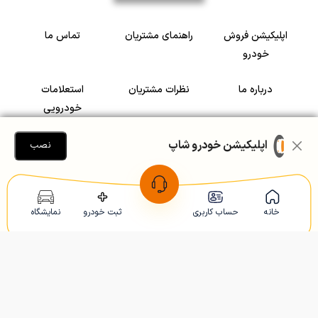
اپلیکیشن فروش
راهنمای مشتریان
تماس ما
خودرو
درباره ما
نظرات مشتریان
استعلامات
خودرویی
سرمایه گذاری در
رضایت مشتریان
اپلیکیشن خودرو شاپ
نصب
خودرو
Copyright © 2005-2026
Khodroshop.ir
خانه
حساب کاربری
ثبت خودرو
نمایشگاه