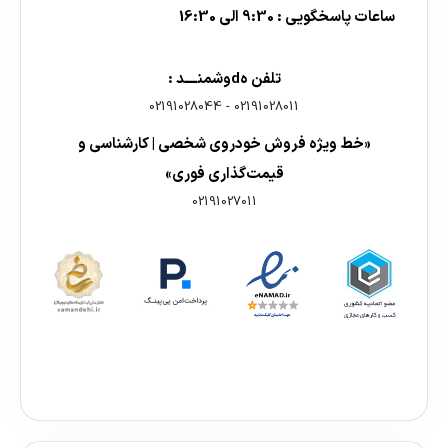
ساعات پاسخگویی : 9:30 الی 16:30
تلفن هdوشمنــــد :
02191028044
-
02191028011
«خط ویژه فروش خودروی شخصی | کارشناسی و
قیمت‌گذاری فوری»
02191027011