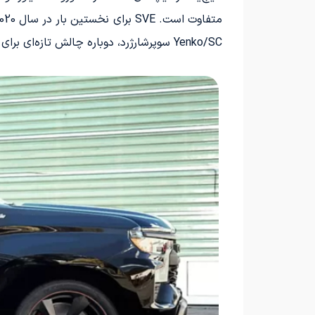
Yenko/SC سوپرشارژرد، دوباره چالش تازه‌ای برای رم 1500 TRX ایجاد کرده است.