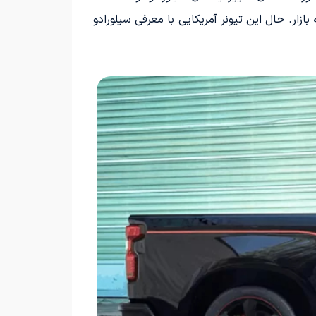
است. SVE برای نخستین بار در سال 2020 به سراغ سیلورادو رفت، یعنی چند ماه پیش از ورود رم 1500 TRX به بازار. حال این تیونر آمریکایی با معرفی سیلورادو