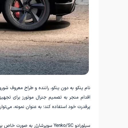
پرقدرت خود استفاده کند؛ به عنوان نمونه، می‌توان به Yenko/SC کامارو استیج III اشاره کرد که با توان خروجی فوق‌العاده 1521 اسب‌بخار 