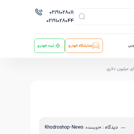
021
91028011
021
91028044
ویی
نمایشگاه خودرو
ثبت خودرو
دیدگاه : 0
Khodroshop-News
نویسنده: