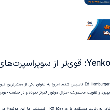
کمپانی SVE که در اوایل دهه 70 میلادی توسط Ed Hamburger تاسیس شده، امروز به ع
 بهبود و تقویت محصولات جنرال موتورز تمرکز نموده و در صنعت خودر