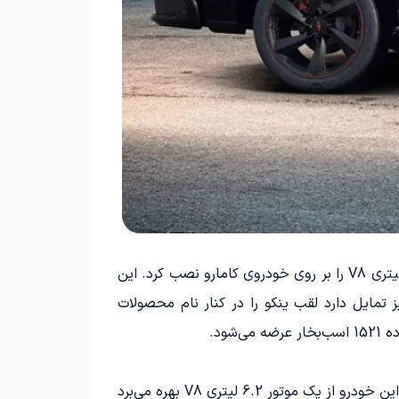
نام ینکو به دون ینکو، راننده و طراح معروف شورولت در دهه 60 میلادی تعلق دارد، کسی که برای نخستین بار موتور 7 لیتری V8 را بر روی خودروی کامارو نصب کرد. این
جر به تصمیم جنرال موتورز برای تجهیز مدل‌های بالارده کامارو به این پیشرانه قدرتمند شد. شرکت SVE نیز تمایل دارد لقب ینکو را در کنار نام محصولات
سیلورادو Yenko/SC سوپرشارژر به صورت خاص بر مبنای طراحی اتاق تک‌کابین این پیکاپ آمریکایی ساخته شده است. این خودرو از یک موتور 6.2 لیتری V8 بهره می‌برد