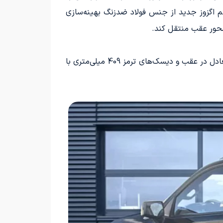
م اگزوز جدید از جنس فولاد ضدزنگ بهینه‌سازی
کاهش ارتفاع 51 و 127 میلی‌متری در جبهه و عقب، به همراه کمک‌فنرهای اسپرت تولید شده توسط Fox، تقویت میل تعادل در عقب و دیسک‌های ترمز 409 میلی‌متری با