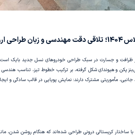
ی بایک U5 پلاس مدل 1404 نمادی از ظرافت و جسارت در سبک طراحی خودروهای نسل جدید
بنز پکن و هیوندای شکل گرفته، بر ترکیب خطوط تیز، تناسب هندسی 
 جانبی، مأموریتی مشترک دارند: نمایش پویایی در قالب سادگی و ایجا
 هستند و با ساختار کریستالی درونی طراحی شده‌اند که هنگام روشن شدن، م