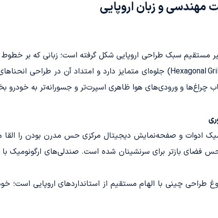
 مهندسی و زبان اروپایی
نی بایک U5 پلاس مدل 1404 تحت تأثیر مستقیم سبک طراحی اروپایی شکل گرفته است؛ زبا
بخش جلویی با جلوپنجره‌ی بزرگ شش‌ضلعی (Hexagonal Grille) جلوه‌ای متمایز دارد و 
قاب چراغ‌ها و ورودی‌های هوا ظاهری اسپرت‌تر و جسورانه‌تر به خودرو 
میک ادوات و صفحه‌نمایش دیجیتال مرکزی حس مدرن بودن را القا می
 حس فضای بازتر برای سرنشینان شده است. صندلی‌های ارگونومیک ب
یک U5 پلاس مدل 1404 نمادی از بلوغ طراحی چینی با الهام مستقیم از استانداردهای ار