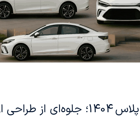
خرید اقساطی بایک U5 پلاس 1404؛ جلو