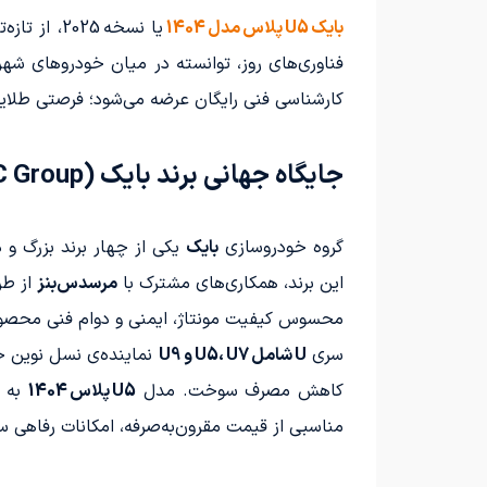
بایک U5 پلاس مدل 1404
یا نسخه 5
فناوری‌های روز، توانسته در میان خودروهای شهر
کارشناسی فنی رایگان عرضه می‌شود؛ فرصتی طلایی
جایگاه جهانی برند بایک (BAIC Group)
گروه خودروسازی
بایک
یکی از چهار برند بزرگ و
این برند، همکاری‌های مشترک با
مرسدس‌بنز
از طر
محسوس کیفیت مونتاژ، ایمنی و دوام فنی محصول
سری
U شامل U5، U7 و U9
نماینده‌ی نسل نوین خ
کاهش مصرف سوخت. مدل
U5 پلاس 1404
مناسبی از قیمت مقرون‌به‌صرفه، امکانات رفاهی سطح