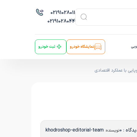
021
91028011
021
91028044
ویی
نمایشگاه خودرو
ثبت خودرو
دگاه : 0
khodroshop-editorial-team
نویسنده: