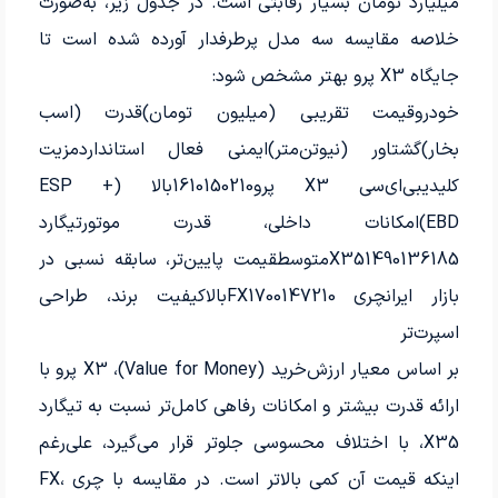
میلیارد تومان بسیار رقابتی است. در جدول زیر، به‌صورت
خلاصه مقایسه سه مدل پرطرفدار آورده شده است تا
جایگاه X3 پرو بهتر مشخص شود:
خودروقیمت تقریبی (میلیون تومان)قدرت (اسب
بخار)گشتاور (نیوتن‌متر)ایمنی فعال استانداردمزیت
کلیدیبی‌ای‌سی X3 پرو1610150210بالا (ESP +
EBD)امکانات داخلی، قدرت موتورتیگارد
X351490136185متوسطقیمت پایین‌تر، سابقه نسبی در
بازار ایرانچری FX1700147210بالاکیفیت برند، طراحی
اسپرت‌تر
بر اساس معیار ارزش‌خرید (Value for Money)، X3 پرو با
ارائه قدرت بیشتر و امکانات رفاهی کامل‌تر نسبت به تیگارد
X35، با اختلاف محسوسی جلوتر قرار می‌گیرد، علی‌رغم
اینکه قیمت آن کمی بالاتر است. در مقایسه با چری FX،