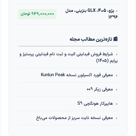
•
پژو، 405، GLX بنزینی، مدل
949,000,000 تومان
1396
📰 تازه‌ترین مطالب مجله
•
شرایط فروش فیدلیتی الیت و ثبت نام فیدلیتی پرستیژ و
پرایم (1405)
•
معرفی فورد اکسپلورر نسخه Kunlun Peak
•
معرفی زیکر 009
•
هایپرکار هونگچی S9
•
معرفی نسخه نایت سریز از محصولات می‌باخ