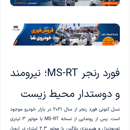
فورد رنجر MS-RT؛ نیرومند
و دوستدار محیط زیست
نسل کنونی فورد رنجر از سال 2021 در بازار خودرو موجود
است. پس از رونمایی از نسخه MS-RT با موتور 3 لیتری
توربودیزل و هیبریدی پلاگین با موتور 2.3 لیتری در اروپا،