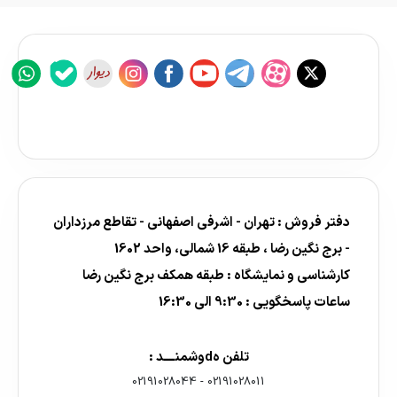
دفتر فروش : تهران - اشرفی اصفهانی - تقاطع مرزداران
- برج نگین رضا ، طبقه 16 شمالی، واحد 1602
کارشناسی و نمایشگاه : طبقه همکف برج نگین رضا
ساعات پاسخگویی : 9:30 الی 16:30
تلفن هdوشمنــــد :
02191028044
-
02191028011