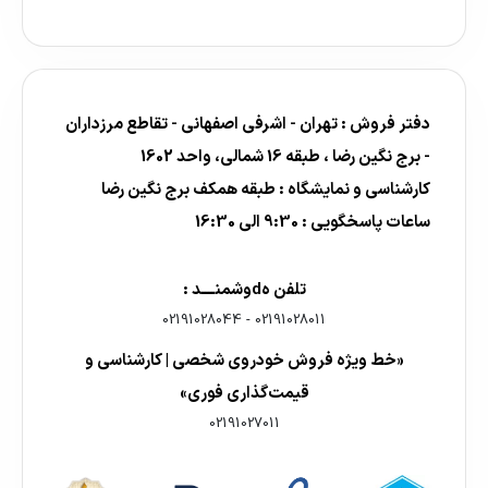
دفتر فروش : تهران - اشرفی اصفهانی - تقاطع مرزداران
- برج نگین رضا ، طبقه 16 شمالی، واحد 1602
کارشناسی و نمایشگاه : طبقه همکف برج نگین رضا
ساعات پاسخگویی : 9:30 الی 16:30
تلفن هdوشمنــــد :
02191028044
-
02191028011
«خط ویژه فروش خودروی شخصی | کارشناسی و
قیمت‌گذاری فوری»
02191027011