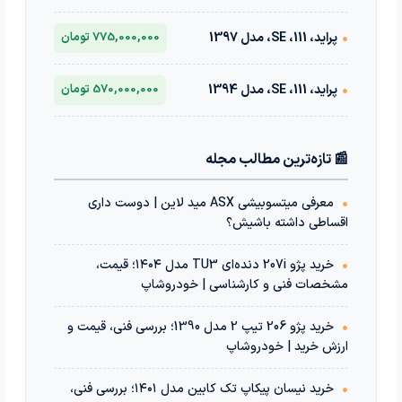
•
پراید، 111، SE، مدل 1397
775,000,000 تومان
•
پراید، 111، SE، مدل 1394
570,000,000 تومان
📰 تازه‌ترین مطالب مجله
•
معرفی میتسوبیشی ASX مید لاین | دوست داری
اقساطی داشته باشیش؟
•
خرید پژو 207i دنده‌ای TU3 مدل ۱۴۰۴؛ قیمت،
مشخصات فنی و کارشناسی | خودروشاپ
•
خرید پژو 206 تیپ 2 مدل 1390؛ بررسی فنی، قیمت و
ارزش خرید | خودروشاپ
•
خرید نیسان پیکاپ تک کابین مدل ۱۴۰۱؛ بررسی فنی،