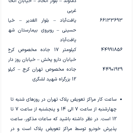
دماوند – بلوار اتحاد – خیابان اتحاد 5
غربی
66133693
یافت‌آباد – بلوار الغدیر – خیابان
غ
حسینی – روبروی بیمارستان شهدای
یافت‌آباد
44991856
کیلومتر 17 جاده مخصوص کرج –
خیابان دارو پخش – خیابان روز دار‌و
44901929
جاده مخصوص تهران کرج – کیلومتر
12 بزرگراه شهید لشگری
ساعت کار مراکز تعویض پلاک تهران در روزهای شنبه تا
چهارشنبه از ساعت 7 الی 14 و پنجشنبه از ساعت 7 تا
12 است. در نظر داشته باشید که ساعات مذکور، ساعت
پذیرش خودرو توسط مراکز تعویض پلاک است و در