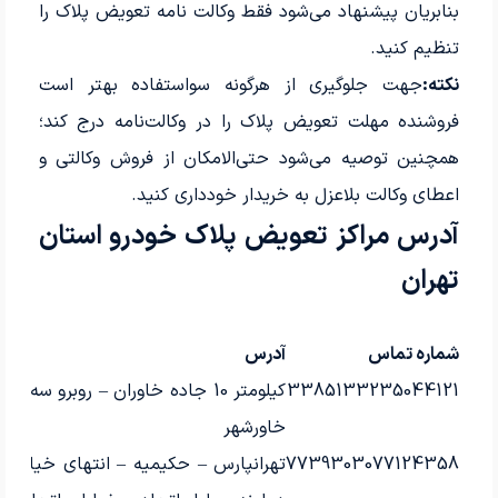
بنابریان پیشنهاد می‌شود فقط وکالت نامه تعویض پلاک را
تنظیم کنید.
نکته:
جهت جلوگیری از هرگونه سواستفاده بهتر است
فروشنده مهلت تعویض پلاک را در وکالت‌نامه درج کند؛
همچنین توصیه می‌شود حتی‌الامکان از فروش وکالتی و
اعطای وکالت بلاعزل به خریدار خودداری کنید.
آدرس مراکز تعویض پلاک خودرو استان
تهران
شماره تماس
آدرس
م
3385133235044121
کیلومتر 10 جاده خاوران – روبرو سه راه
ش
خاورشهر
7739303077124358
تهرانپارس – حکیمیه – انتهای خیابان