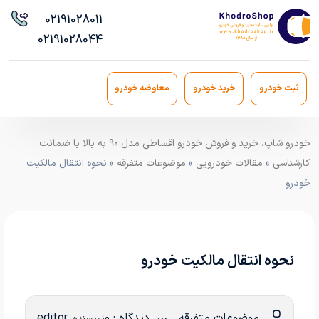
021
91028011
021
91028044
ثبت خودرو
خرید خودرو
معاوضه خودرو
خودرو شاپ، خرید و فروش خودرو اقساطی مدل ۹۰ به بالا با ضمانت
کارشناسی
»
مقالات خودرویی
»
موضوعات متفرقه
» نحوه انتقال مالکیت
خودرو
نحوه انتقال مالکیت خودرو
موضوعات متفرقه
دیدگاه : 0
editor
نویسنده: