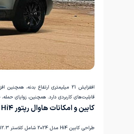
قابلیت‌های کاربردی دارد. همچنین، زوایای حمله، خروج و شکست نیز با افزایش
کابین و امکانات هاوال رپتور Hi4 مدل 2024
طراحی کابین Hi4 مدل 2024 شامل کلاستر 12.3 اینچی و نمایشگر لمسی 14.6 اینچی است. امکان انتخاب از بین سه رنگ سفید، مشکی و قهوه‌ای نیز وجود دارد.