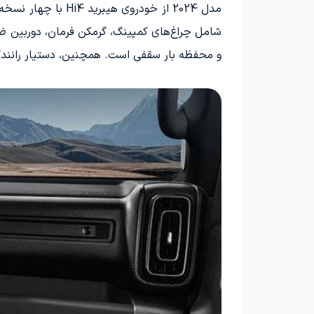
و محفظه بار سقفی است. همچنین، دستیار رانندگی خودران L2+ نیز به صورت استاندارد در 