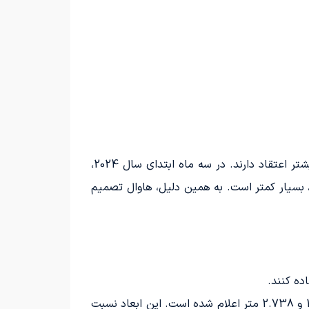
با توجه به افزایش تقاضا برای خودروهای هیبریدی، به نظر می‌رسد که مصرف‌کنندگان هنوز به خودروهای درون‌سوز بیشتر اعتقاد دارند. در سه ماه ابتدای سال 2024،
به فروش 26 هزار دستگاه خودروهای درون‌سوز، بسیار کمتر است. به همین دلیل، هاوال تصمیم
ابعاد بدنه وال رپتور Hi4 مدل 2024، به ترتیب در طول، عرض، ارتفاع و فاصله بین محورها، به اندازه 4.8، 1.95، 1.843 و 2.738 متر اعلام شده است. این ابعاد نسبت