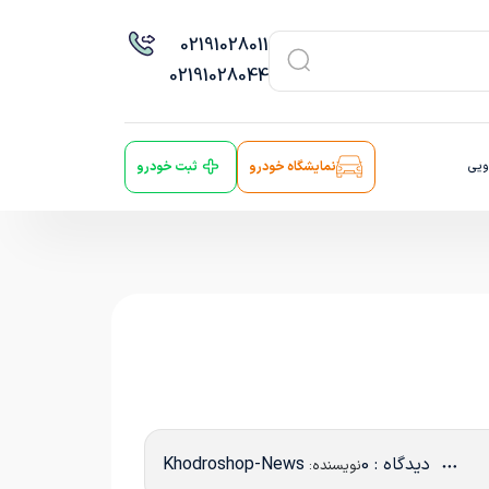
021
91028011
021
91028044
ویی
نمایشگاه خودرو
ثبت خودرو
دیدگاه : 0
Khodroshop-News
نویسنده: