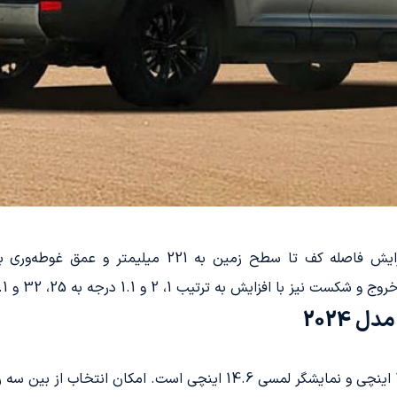
 به ترتیب 1، 2 و 1.1 درجه به 25، 32 و 20.1 درجه می­‌رسد.