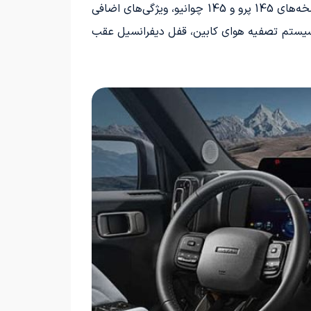
مدل 2024 از خودروی هیبرید Hi4 با چهار نسخه مختلف 102 ایر، 102 پرو، 145 پرو و 145 چوانیو عرضه می‌شود. در نسخه‌های 145 پرو و 145 چوانیو، ویژگی‌های اضافی
ا 10 بلندگو، دوربین عقب، نمایشگر هدآپ، سیستم تصفیه هوای کابین، قفل دیفرانسیل عقب