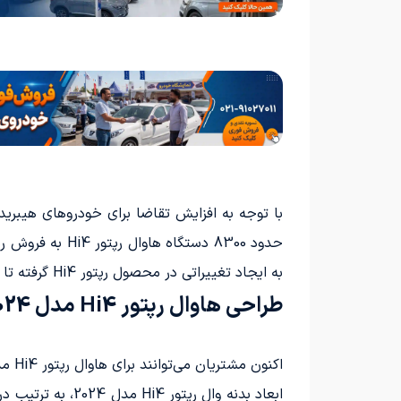
به ایجاد تغییراتی در محصول رپتور Hi4 گرفته تا بتواند فروش خود را افزایش دهد.
طراحی هاوال رپتور Hi4 مدل 2024
اکنون مشتریان می‌توانند برای هاوال رپتور Hi4 مدل 2024، از دو رنگ جدید زرد Storm و خاکستری Ink Jiangnan استفاده کنند.