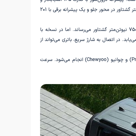
گشتاور 243 نیوتن‌متر به محور جلو انتقال قدرت می‌دهد. همچنین یک موتور برقی با 94 اسب‌بخار قدرت و 160 نیوتن‌متر گشتاور در محور جلو و یک پیشرانه برقی با 201
در مدل پایه، یک باتری با ظرفیت 19.09 کیلووات‌ساعت نصب شده است که قدرت کلی خود را به 378 اسب‌بخار و 750 نیوتن‌متر گشتاور می‌رساند. اما در نسخه با
ووات‌ساعت افزایش یافته و قدرت پیشرانه به 383 اسب‌بخار افزایش می‌یابد. در اتصال به شارژ سریع، باتری می‌تواند از
صفر تا صد کیلومتر بر ساعت در ۶.۲ ثانیه برای مدل‌های ایر (Air) و پرو (Pro) و در ۶.۲ ثانیه برای مدل‌های پرو (Pro) و چوانیو (Chewyoo) انجام می‌شود. سرعت