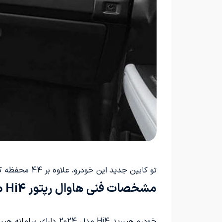
تو کابین جدید این خودرو، علاوه بر 44 محفظه کوچک، یک فضای بزرگ به ظرفیت 586 لیتر پشت صندلی‌ها اضافه شده است.
مشخصات فنی هاوال رپتور Hi4 مدل 2024