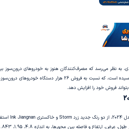
حدود 8300 دستگاه هاوال رپتور Hi4 به فروش رسیده است، که نسبت 