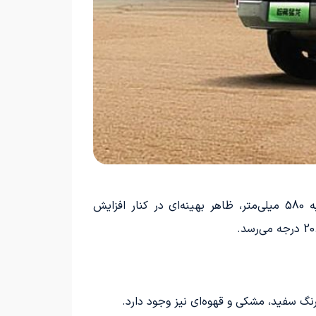
اففزایش 21 میلیمتری ارتفاع بدنه، همچنین افزایش فاصله کف تا سطح زمین به 221 میلیمتر و عمق غوطه‌وری به 580 میلی‌متر، ظاهر بهینه‌ای در کنار افزایش