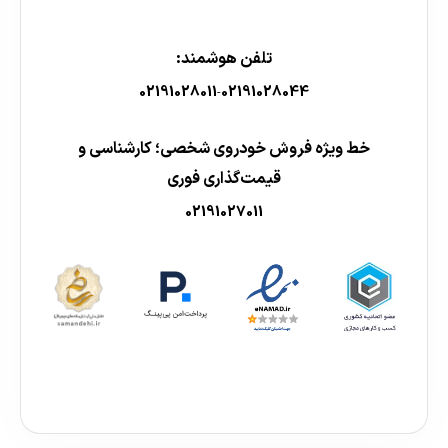
تلفن هوشمند:
02191028011
02191028044
-
خط ویژه فروش خودروی شخصی؛ کارشناسی و
قیمت‌گذاری فوری
02191027011