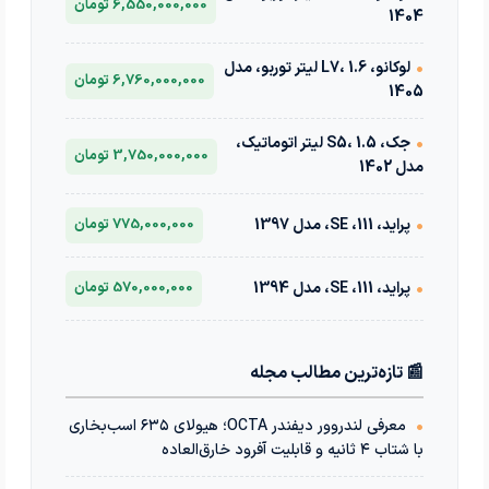
6,550,000,000 تومان
1404
•
لوکانو، L7، 1.6 لیتر توربو، مدل
6,760,000,000 تومان
1405
•
جک، S5، 1.5 لیتر اتوماتیک،
3,750,000,000 تومان
مدل 1402
•
پراید، 111، SE، مدل 1397
775,000,000 تومان
•
پراید، 111، SE، مدل 1394
570,000,000 تومان
📰 تازه‌ترین مطالب مجله
•
معرفی لندروور دیفندر OCTA؛ هیولای ۶۳۵ اسب‌بخاری
با شتاب ۴ ثانیه و قابلیت آفرود خارق‌العاده