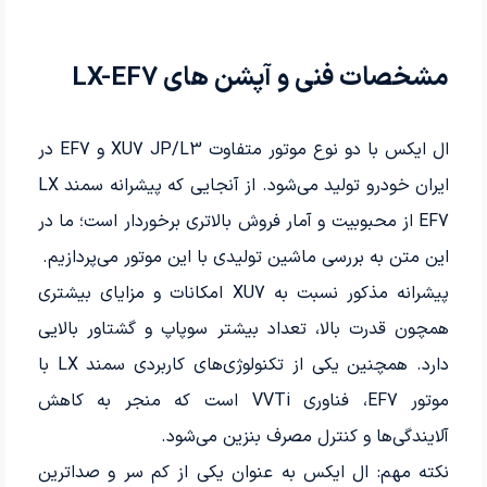
مشخصات فنی و آپشن‌ های LX-EF7
ال ایکس با دو نوع موتور متفاوت XU7 JP/L3 و EF7 در
ایران خودرو تولید می‌شود. از آنجایی که پیشرانه سمند LX
EF7 از محبوبیت و آمار فروش بالاتری برخوردار است؛ ما در
این متن به بررسی ماشین تولیدی با این موتور می‌پردازیم.
پیشرانه مذکور نسبت به XU7 امکانات و مزایای بیشتری
همچون قدرت بالا، تعداد بیشتر سوپاپ و گشتاور بالایی
دارد. همچنین یکی از تکنولوژی‌های کاربردی سمند LX با
موتور EF7، فناوری VVTi است که منجر به کاهش
آلایندگی‌ها و کنترل مصرف بنزین می‌شود.
نکته مهم: ال ایکس به عنوان یکی از کم سر و صداترین