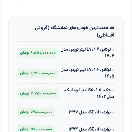
🚗 جدیدترین خودروهای نمایشگاه (فروش
اقساطی)
•
لوکانو، L7، 1.6 لیتر توربو، مدل
6,550,000,000 تومان
1404
•
لوکانو، L7، 1.6 لیتر توربو، مدل
6,760,000,000 تومان
1405
•
جک، S5، 1.5 لیتر اتوماتیک،
3,750,000,000 تومان
مدل 1402
•
پراید، 111، SE، مدل 1397
775,000,000 تومان
•
پراید، 111، SE، مدل 1394
570,000,000 تومان