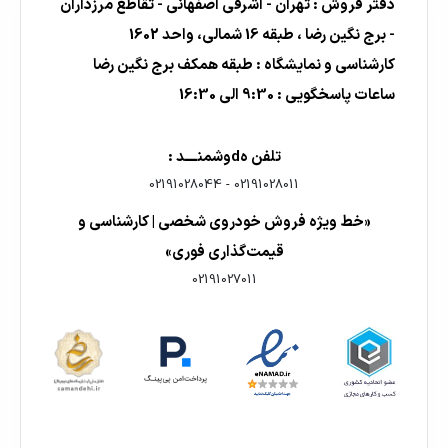
دفتر فروش : تهران - اشرفی اصفهانی - تقاطع مرزداران
- برج نگین رضا ، طبقه 16 شمالی، واحد 1602
کارشناسی و نمایشگاه : طبقه همکف برج نگین رضا
ساعات پاسخگویی : 9:30 الی 16:30
تلفن هdوشمنــــد :
02191028044
-
02191028011
«خط ویژه فروش خودروی شخصی | کارشناسی و
قیمت‌گذاری فوری»
02191027011