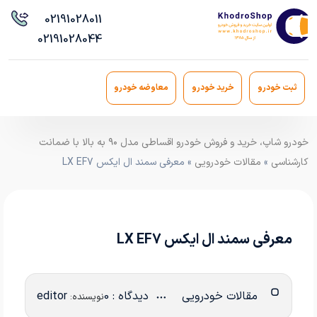
021
91028011
021
91028044
ثبت خودرو
خرید خودرو
معاوضه خودرو
خودرو شاپ، خرید و فروش خودرو اقساطی مدل ۹۰ به بالا با ضمانت
کارشناسی
»
مقالات خودرویی
» معرفی سمند ال ایکس LX EF7
معرفی سمند ال ایکس LX EF7
مقالات خودرویی
دیدگاه : 0
editor
نویسنده: