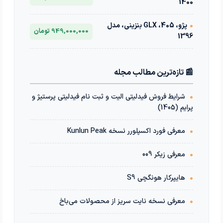
1400
•
پژو، 405، GLX بنزینی، مدل
949,000,000 تومان
1396
📰 تازه‌ترین مطالب مجله
•
شرایط فروش فیدلیتی الیت و ثبت نام فیدلیتی پرستیژ و
پرایم (1405)
•
معرفی فورد اکسپلورر نسخه Kunlun Peak
•
معرفی زیکر 009
•
هایپرکار هونگچی S9
•
معرفی نسخه نایت سریز از محصولات می‌باخ