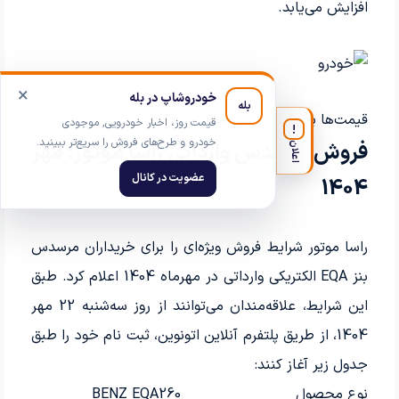
افزایش می‌یابد.
×
خودروشاپ در بله
بله
قیمت‌ها برحسب تومان است.
قیمت روز، اخبار خودرویی, موجودی
!
خودرو و طرح‌های فروش را سریع‌تر ببینید.
فروش مرسدس وارداتی راسا موتور: مهر
اعلان
عضویت در کانال
1404
راسا موتور شرایط فروش ویژه‌ای را برای خریداران مرسدس
بنز EQA الکتریکی وارداتی در مهرماه 1404 اعلام کرد. طبق
این شرایط، علاقه‌مندان می‌توانند از روز سه‌شنبه 22 مهر
1404، از طریق پلتفرم آنلاین اتونوین، ثبت نام خود را طبق
جدول زیر آغاز کنند:
نوع محصول
BENZ EQA260