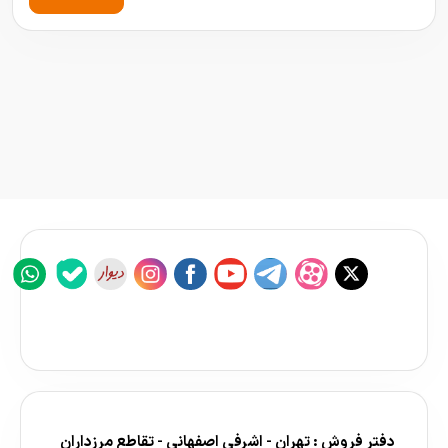
دفتر فروش : تهران - اشرفی اصفهانی - تقاطع مرزداران