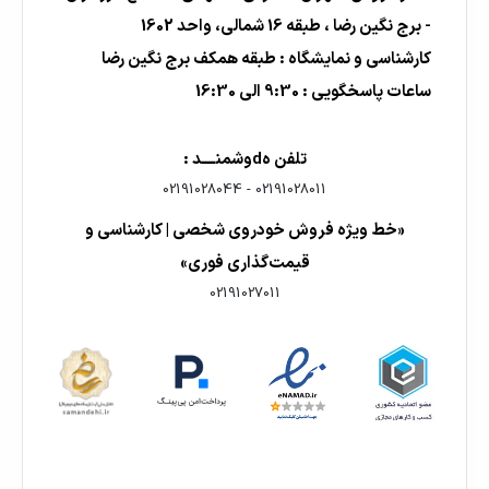
- برج نگین رضا ، طبقه 16 شمالی، واحد 1602
کارشناسی و نمایشگاه : طبقه همکف برج نگین رضا
ساعات پاسخگویی : 9:30 الی 16:30
تلفن هdوشمنــــد :
02191028044
-
02191028011
«خط ویژه فروش خودروی شخصی | کارشناسی و
قیمت‌گذاری فوری»
02191027011