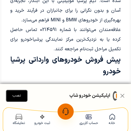
شده است. تیم پرشیا موبیلیتی با این ابتکار، تجربه‌ای
آسان و بدون نگرانی را برای جانبازان در فرآیند خرید و
بهره‌گیری از خودروهای BMW و MINI فراهم می‌سازد.
علاقه‌مندان می‌توانند با شماره 0214591 تماس حاصل
کرده یا به نزدیک‌ترین مرکز نمایندگی پرشیاخودرو برای
تکمیل مراحل ثبت‌نام مراجعه کنند.
پیش فروش خودروهای وارداتی پرشیا
خودرو
```html
اپلیکیشن خودرو شاپ
نصب
آذر 1403: گروه پرشیاموبیلیتی، نماینده رسمی خودروهای
BMW و MINI در ایران، خبر از ورود اولین محموله این
خودروها به کشور داد. در این محموله خودروهای BMW
خانه
حساب کاربری
ثبت خودرو
نمایشگاه
X2، BMW 120 و مینی کوپر پنج درب شامل می‌شوند که در