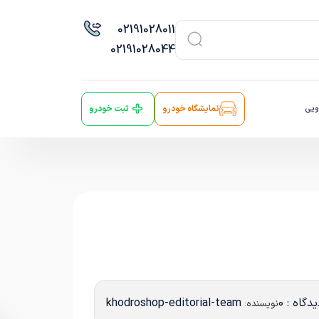
021
91028011
021
91028044
ویی
نمایشگاه خودرو
ثبت خودرو
دگاه : 0
khodroshop-editorial-team
نویسنده: