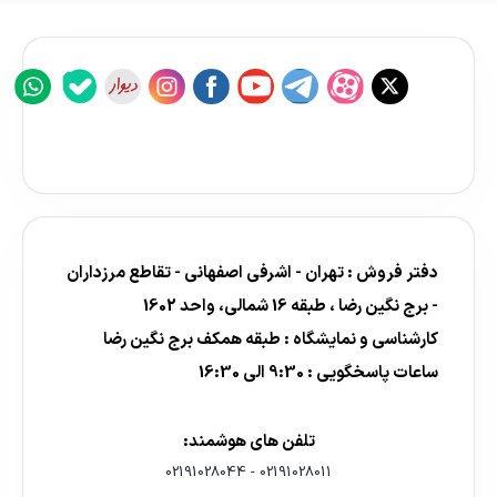
دفتر فروش : تهران - اشرفی اصفهانی - تقاطع مرزداران
- برج نگین رضا ، طبقه 16 شمالی، واحد 1602
کارشناسی و نمایشگاه : طبقه همکف برج نگین رضا
ساعات پاسخگویی : 9:30 الی 16:30
تلفن های هوشمند:
02191028044
-
02191028011