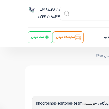
021
91028011
021
91028044
ویی
نمایشگاه خودرو
ثبت خودرو
دگاه : 0
khodroshop-editorial-team
نویسنده: