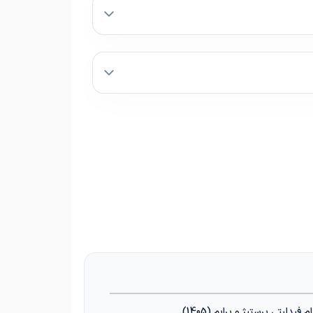
دلیتی پرستیژ و پرایم (1405)