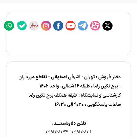
دفتر فروش : تهران - اشرفی اصفهانی - تقاطع مرزداران
- برج نگین رضا ، طبقه 16 شمالی، واحد 1602
کارشناسی و نمایشگاه : طبقه همکف برج نگین رضا
ساعات پاسخگویی : 9:30 الی 16:30
تلفن هdوشمنــــد :
02191028044
-
02191028011