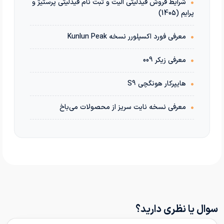
•
شرایط فروش فیدلیتی الیت و ثبت نام فیدلیتی پرستیژ و
پرایم (1405)
•
معرفی فورد اکسپلورر نسخه Kunlun Peak
•
معرفی زیکر 009
•
هایپرکار هونگچی S9
•
معرفی نسخه نایت سریز از محصولات می‌باخ
سوال یا نظری دارید؟