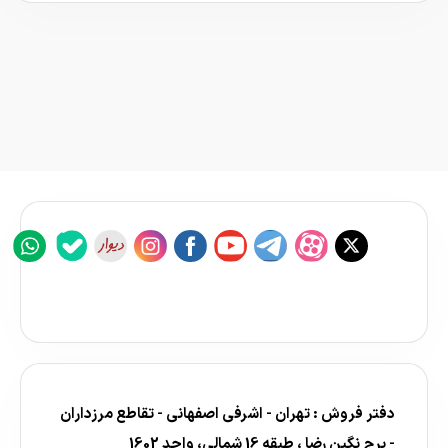
دفتر فروش : تهران - اشرفی اصفهانی - تقاطع مرزداران
- برج نگین رضا ، طبقه 16 شمالی، واحد 1602