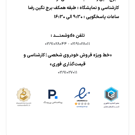
کارشناسی و نمایشگاه : طبقه همکف برج نگین رضا
ساعات پاسخگویی : 9:30 الی 16:30
تلفن هdوشمنــــد :
02191028044
-
02191028011
«خط ویژه فروش خودروی شخصی | کارشناسی و
قیمت‌گذاری فوری»
02191027011