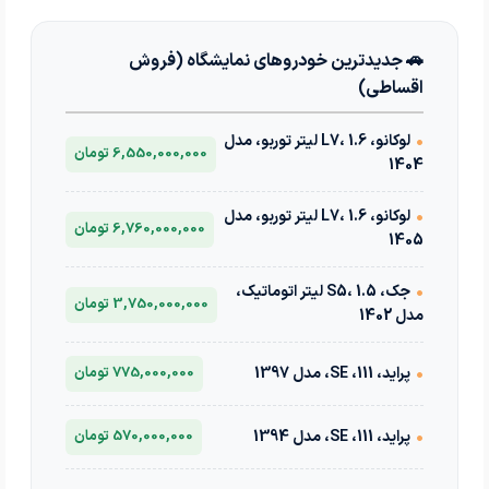
🚗 جدیدترین خودروهای نمایشگاه (فروش
اقساطی)
•
لوکانو، L7، 1.6 لیتر توربو، مدل
6,550,000,000 تومان
1404
•
لوکانو، L7، 1.6 لیتر توربو، مدل
6,760,000,000 تومان
1405
•
جک، S5، 1.5 لیتر اتوماتیک،
3,750,000,000 تومان
مدل 1402
•
پراید، 111، SE، مدل 1397
775,000,000 تومان
•
پراید، 111، SE، مدل 1394
570,000,000 تومان