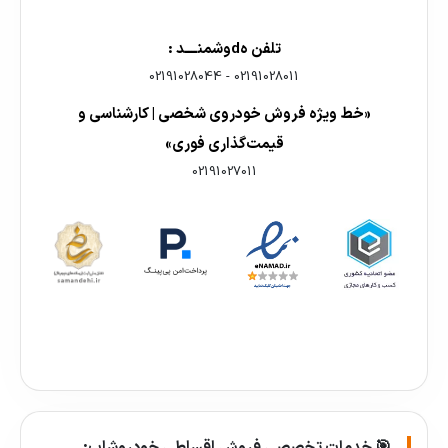
تلفن هdوشمنــــد :
02191028044
-
02191028011
«خط ویژه فروش خودروی شخصی | کارشناسی و
قیمت‌گذاری فوری»
02191027011