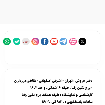
دفتر فروش : تهران - اشرفی اصفهانی - تقاطع مرزداران
- برج نگین رضا ، طبقه 16 شمالی، واحد 1602
کارشناسی و نمایشگاه : طبقه همکف برج نگین رضا
ساعات پاسخگویی : 9:30 الی 16:30