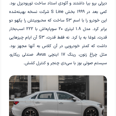
دیزلی برو بیا داشتند و آئودی استاد ساخت توربودیزل بود.
کمی بعد در 1999 بخش S Line شرکت نسخه بهینه‌شده
این خودرو را با اسم S3 ساخت که محبوبیتش را یکهو دو
برابر کرد. مدل 1.8 لیتری 20 سوپاپه‌اش با 222 اسب‌بخار
قدرت، غوغا به پا کرد. نه فقط قدرت، S3 آن ایام چیزهایی
داشت که کمتر خودرویی در آن کلاس به آنها مجهز بود.
مثل چراغ زنون، رینگ 17 اینچی Avus، صندلی ریکارو،
سیستم صوتی بوز با سی‌دی چنجر و کنترل کشش.