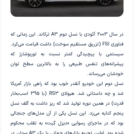
در سال 2003 آئودی با نسل دوم A3 ترکاند. این زمانی که
فناوری FSI (تزریق مستقیم سوخت) داشت قیامت می‌کرد.
سیستمی با پیچیدگی کمتر نسبت به توربوشارژ که
پیشرانه‌های تنفس طبیعی را به بالاترین سطح توان
خودشان می‌رساند.
نسل دوم این خودرو آنقدر خوب بود که راهی بازار آمریکا
شد و چه داستانی شد. هیولای RS3 (با 395 اسب‌بخار
قدرت) در همین دوره تولید شد که ریز داشت به گلف نسل
پنجم کنایه می‌زد. این نسل یکی از آن مدل‌های جنجالی
بود که در ماجرای رسوایی «دیزل گِیت» به تقلب محکوم
شده بود. اولین تجربه بازارهای جهانی با یک A3 سدان در