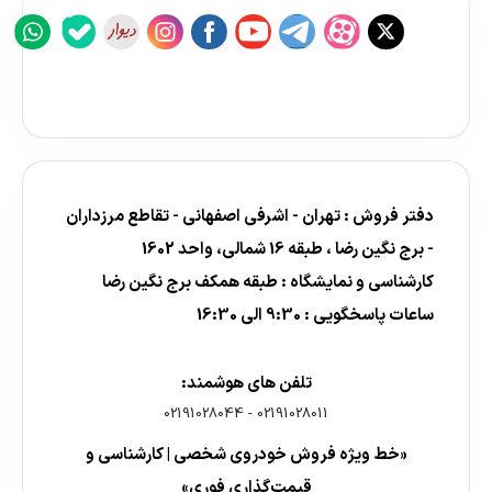
دفتر فروش : تهران - اشرفی اصفهانی - تقاطع مرزداران
- برج نگین رضا ، طبقه 16 شمالی، واحد 1602
کارشناسی و نمایشگاه : طبقه همکف برج نگین رضا
ساعات پاسخگویی : 9:30 الی 16:30
تلفن های هوشمند:
02191028044
-
02191028011
«خط ویژه فروش خودروی شخصی | کارشناسی و
قیمت‌گذاری فوری»