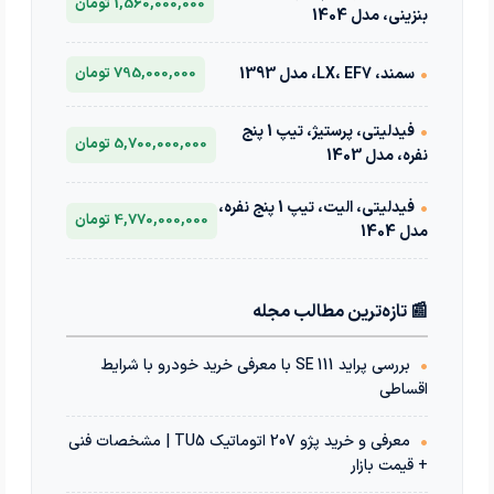
1,560,000,000 تومان
بنزینی، مدل 1404
•
سمند، LX، EF7، مدل 1393
795,000,000 تومان
•
فیدلیتی، پرستیژ، تیپ 1 پنج
5,700,000,000 تومان
نفره، مدل 1403
•
فیدلیتی، الیت، تیپ 1 پنج نفره،
4,770,000,000 تومان
مدل 1404
📰 تازه‌ترین مطالب مجله
•
بررسی پراید 111 SE با معرفی خرید خودرو با شرایط
اقساطی
•
معرفی و خرید پژو 207 اتوماتیک TU5 | مشخصات فنی
+ قیمت بازار