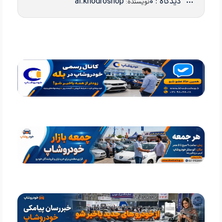
دیدگاه : 0
ai.khodroshop
نویسنده: