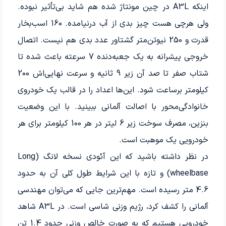
اینکه A3L در چین مونتاژ شده هم شاید بی‌تأثیر نبوده.
ولی هرچی هست چیز بدی از آب درنیامده. 160 اسب‌بخار
قدرت و 250 نیوتن‌متر گشتاور عدد بدی هم نیست. اتصال
خروجی پیشرانه به یک جعبه‌دنده 7 سرعته باعث شده تا
شتاب صفر تا صد آن زیر 9 ثانیه و سرعت نهایی‌اش 200
کیلومتر برساعت شود. این‌ها اعداد را در قالب یک خودروی
خانوادگی‌محور با اصالت آلمانی ببینید. با این وضعیت
بنزین، مصرف سوخت زیر 6 لیتر در هر 100 کیلومتر برای هر
خودرویی یک موهبت است.
در نظر داشته باشید که این آئودی نسخه لانگ (Long
wheelbase) و تازه با این شرایط طول کلی آن به حدود
4.6 متر رسیده است. مهم‌ترین جایی که می‌توان مهندسی
آلمانی را کشف کرد، رژیم وزنی شاسی است. در A3L شاهد
خودرویی هستیم که به صورت خالص وزنی حدود 1.4 تن