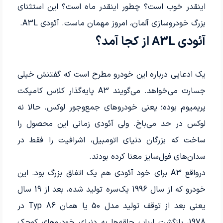
اینقدر خوب است؟ چطور اینقدر ماه است؟ این استثنای
بزرگ خودروسازی آلمان، امروز مهمان ماست. آئودی A3L.
آئودی A3L از کجا آمد؟
یک ادعایی درباره این خودرو مطرح است که گفتنش خیلی
جسارت می‌خواهد. می‌گویند A3 پایه‌گذار کلاس کامپکت
پریمیوم بوده؛ یعنی خودروهای جمع‌وجور لوکس. حالا نه
لوکس در حد می‌باخ. ولی آئودی زمانی این محصول را
ساخت که بزرگان دنیای اتومبیل، اشرافیت را فقط در
سدان‌های فول‌سایز معنا کرده بودند.
درواقع A3 برای خود آئودی هم یک اتفاق بزرگ بود. این
خودرو که از سال 1996 یک‌سره تولید شده، بعد از 19 سال
یعنی بعد از توقف تولید مدل 50 یا همان Typ 86 در
1978، بازگشت ارباب حلقه‌ها به دنیای خودروهای کوچک