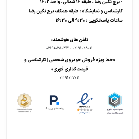
- برج نگین رضا ، طبقه 16 شمالی، واحد 1602
کارشناسی و نمایشگاه : طبقه همکف برج نگین رضا
ساعات پاسخگویی : 9:30 الی 16:30
تلفن های هوشمند:
02191028044
-
02191028011
«خط ویژه فروش خودروی شخصی | کارشناسی و
قیمت‌گذاری فوری»
02191027011