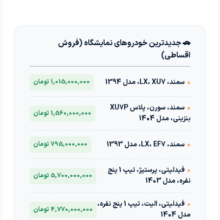
🚗 جدیدترین خودروهای نمایشگاه (فروش
اقساطی)
•
سمند، LX، XU7، مدل 1394
1,015,000,000 تومان
•
سمند، سورن، پلاس XU7P
1,560,000,000 تومان
بنزینی، مدل 1404
•
سمند، LX، EF7، مدل 1393
795,000,000 تومان
•
فیدلیتی، پرستیژ، تیپ 1 پنج
5,700,000,000 تومان
نفره، مدل 1403
•
فیدلیتی، الیت، تیپ 1 پنج نفره،
4,770,000,000 تومان
مدل 1404