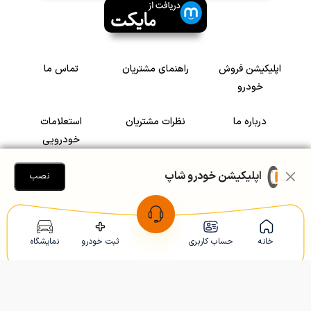
اپلیکیشن فروش
راهنمای مشتریان
تماس ما
خودرو
درباره ما
نظرات مشتریان
استعلامات
خودرویی
سرمایه گذاری در
رضایت مشتریان
اپلیکیشن خودرو شاپ
نصب
خودرو
Copyright © 2005-2026
Khodroshop.ir
خانه
حساب کاربری
ثبت خودرو
نمایشگاه