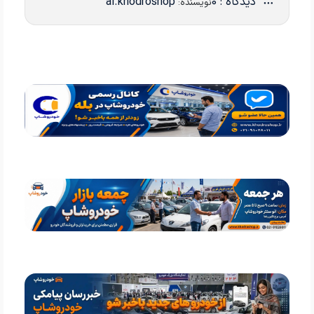
دیدگاه : 0
ai.khodroshop
نویسنده: