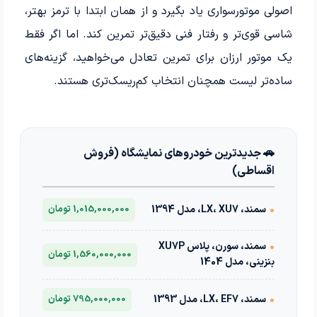
اصولی موتورسواری یاد بگیرد و از همان ابتدا با ترمز بهتر،
شاسی قوی‌تر و رفتار فنی دقیق‌تر تمرین کند. اما اگر فقط
یک موتور ارزان برای تمرین تعادل می‌خواهید، گزینه‌های
ساده‌تر لیست همچنان انتخاب کم‌ریسک‌تری هستند.
🚗 جدیدترین خودروهای نمایشگاه (فروش
اقساطی)
•
سمند، LX، XU7، مدل 1394
1,015,000,000 تومان
•
سمند، سورن، پلاس XU7P
1,560,000,000 تومان
بنزینی، مدل 1404
•
سمند، LX، EF7، مدل 1393
795,000,000 تومان