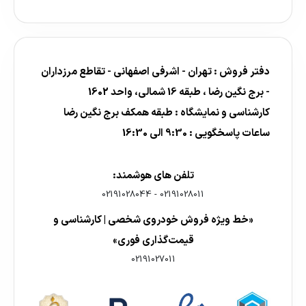
دفتر فروش : تهران - اشرفی اصفهانی - تقاطع مرزداران
- برج نگین رضا ، طبقه 16 شمالی، واحد 1602
کارشناسی و نمایشگاه : طبقه همکف برج نگین رضا
ساعات پاسخگویی : 9:30 الی 16:30
تلفن های هوشمند:
02191028044
-
02191028011
«خط ویژه فروش خودروی شخصی | کارشناسی و
قیمت‌گذاری فوری»
02191027011