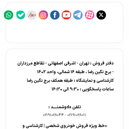
دفتر فروش : تهران - اشرفی اصفهانی - تقاطع مرزداران
- برج نگین رضا ، طبقه 16 شمالی، واحد 1602
کارشناسی و نمایشگاه : طبقه همکف برج نگین رضا
ساعات پاسخگویی : 9:30 الی 16:30
تلفن هdوشمنــــد :
02191028044
-
02191028011
«خط ویژه فروش خودروی شخصی | کارشناسی و