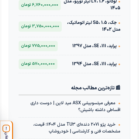
•
لوکانو، L7، 1.6 لیتر توربو، مدل
6,760,000,000 تومان
1405
•
جک، S5، 1.5 لیتر اتوماتیک،
3,750,000,000 تومان
مدل 1402
•
پراید، 111، SE، مدل 1397
775,000,000 تومان
•
پراید، 111، SE، مدل 1394
570,000,000 تومان
📰 تازه‌ترین مطالب مجله
•
معرفی میتسوبیشی ASX مید لاین | دوست داری
اقساطی داشته باشیش؟
•
خرید پژو 207i دنده‌ای TU3 مدل ۱۴۰۴؛ قیمت،
!
مشخصات فنی و کارشناسی | خودروشاپ
اعلان