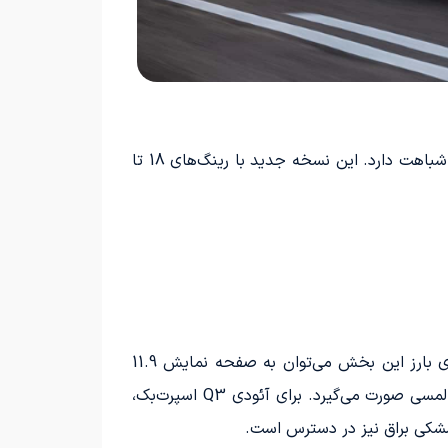
پس از تغییر ارتفاع سقف در بخش انتهایی بدنه، طراحی بدنه آئودی Q3 اسپرت‌بک به شکل قابل توجهی به مدل Q3 شباهت دارد. این نسخه جدید با رینگ‌های 18 تا
همانطور که ممکن است تصور کرده باشید، طراحی داخلی آئودی Q3 اسپرت‌بک مشابه با مدل Q3 است. از ویژگی‌های بارز این بخش می‌توان به صفحه نمایش 11.9
اینچی، نمایشگر لمسی 12.8 اینچی و تعدادی دکمه فیزیکی اشاره کرد. تنظیمات تهویه نیز به راحتی از طریق نمایشگر لمسی صورت می‌گیرد. برای آئودی Q3 اسپرت‌بک،