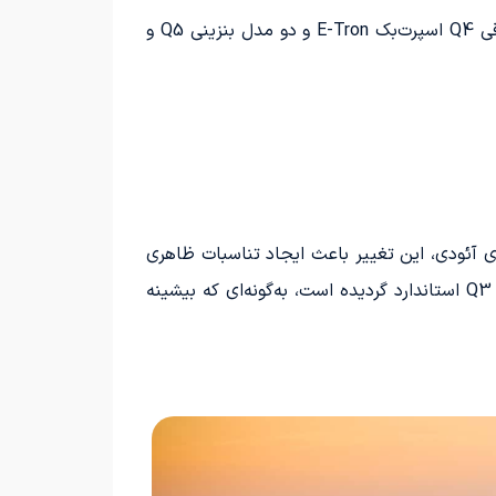
شرکت آئودی به زودی از چهارمین مدل خود در دسته شاسی‌بلندهای کوپه رونمایی خواهد کرد. پس از معرفی مدل برقی Q4 اسپرت‌بک E-Tron و دو مدل بنزینی Q5 و
فته است که به ادعای آئودی، این تغییر باعث ایجاد تناسبات ظاهری
یک خودروی کوپه می‌شود. با این حال، این کاهش ارتفاع منجر به کاهش 96 لیتری ظرفیت محفظه بار در مقایسه با Q3 استاندارد گردیده است، به‌گونه‌ای که بیشینه