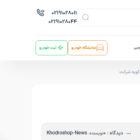
021
91028011
021
91028044
ویی
نمایشگاه خودرو
ثبت خودرو
دیدگاه : 0
Khodroshop-News
نویسنده: