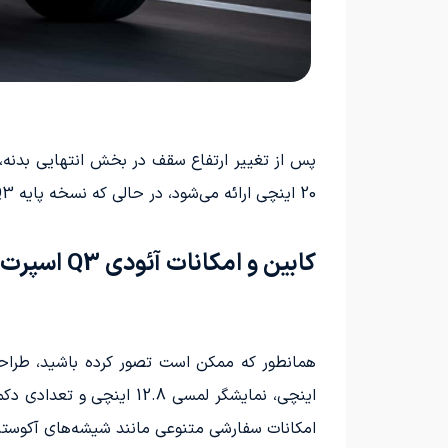
20 اینچی ارائه می‌شود، در حالی که نسخه پایه Q3 به رینگ‌های 17 اینچی مجهز است.
کابین و امکانات آئودی Q3 اسپرت‌بک
امکانات سفارشی متنوعی مانند شیشه‌های آکوستیک جلو، سیستم صوتی Sonos با قدرت 420 وات و 12 