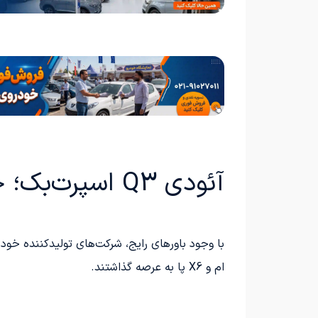
آئودی Q3 اسپرت‌بک؛ چهارمین کراس‌اور کوپه شرکت
ام و X6 پا به عرصه گذاشتند.