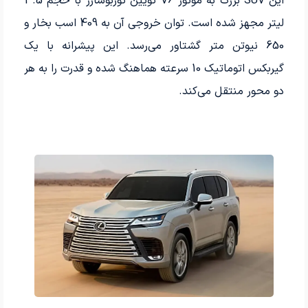
این SUV بزرگ به موتور V6 تویین توربوشارژ با حجم 3.5
لیتر مجهز شده است. توان خروجی آن به 409 اسب بخار و
650 نیوتن متر گشتاور می‌رسد. این پیشرانه با یک
گیربکس اتوماتیک 10 سرعته هماهنگ شده و قدرت را به هر
دو محور منتقل می‌کند.