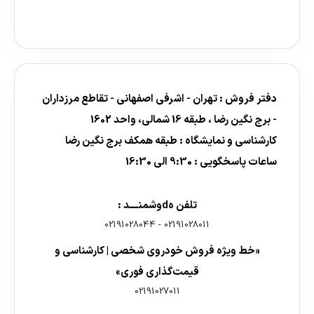
دفتر فروش : تهران - اشرفی اصفهانی - تقاطع مرزداران
- برج نگین رضا ، طبقه 16 شمالی، واحد 1602
کارشناسی و نمایشگاه : طبقه همکف برج نگین رضا
ساعات پاسخگویی : 9:30 الی 16:30
تلفن هdوشمنــــد :
02191028044
-
02191028011
«خط ویژه فروش خودروی شخصی | کارشناسی و
قیمت‌گذاری فوری»
02191027011