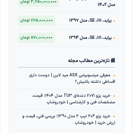
3,750,000,000 تومان
مدل 1402
•
پراید، 111، SE، مدل 1397
775,000,000 تومان
•
پراید، 111، SE، مدل 1394
570,000,000 تومان
📰 تازه‌ترین مطالب مجله
•
معرفی میتسوبیشی ASX مید لاین | دوست داری
اقساطی داشته باشیش؟
•
خرید پژو 207i دنده‌ای TU3 مدل ۱۴۰۴؛ قیمت،
مشخصات فنی و کارشناسی | خودروشاپ
•
خرید پژو 206 تیپ 2 مدل 1390؛ بررسی فنی، قیمت و
ارزش خرید | خودروشاپ