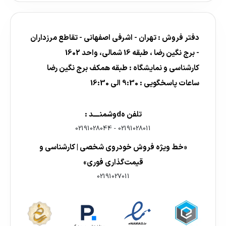
دفتر فروش : تهران - اشرفی اصفهانی - تقاطع مرزداران
- برج نگین رضا ، طبقه 16 شمالی، واحد 1602
کارشناسی و نمایشگاه : طبقه همکف برج نگین رضا
ساعات پاسخگویی : 9:30 الی 16:30
تلفن هdوشمنــــد :
02191028044
-
02191028011
«خط ویژه فروش خودروی شخصی | کارشناسی و
قیمت‌گذاری فوری»
02191027011