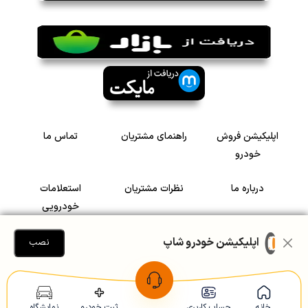
اپلیکیشن فروش
راهنمای مشتریان
تماس ما
خودرو
درباره ما
نظرات مشتریان
استعلامات
خودرویی
سرمایه گذاری در
رضایت مشتریان
اپلیکیشن خودرو شاپ
نصب
خودرو
Copyright © 2005-2026
Khodroshop.ir
خانه
حساب کاربری
ثبت خودرو
نمایشگاه