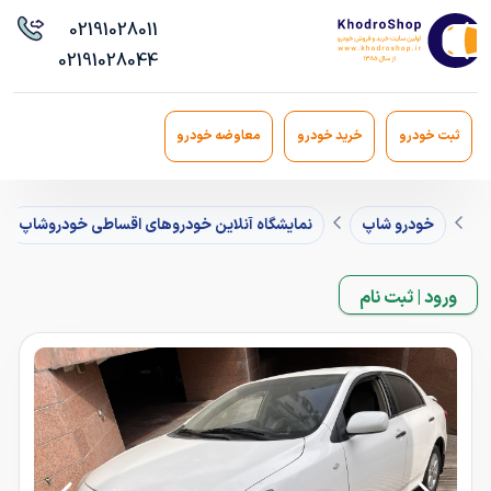
021
91028011
021
91028044
ثبت خودرو
خرید خودرو
معاوضه خودرو
خودرو شاپ
نمایشگاه آنلاین خودروهای اقساطی خودروشاپ
ورود | ثبت نام