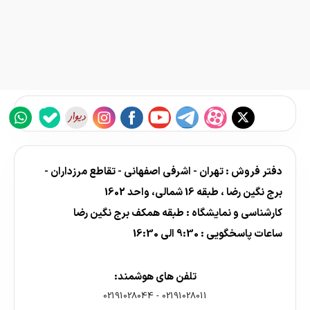
دفتر فروش : تهران - اشرفی اصفهانی - تقاطع مرزداران -
برج نگین رضا ، طبقه 16 شمالی، واحد 1602
کارشناسی و نمایشگاه : طبقه همکف برج نگین رضا
ساعات پاسخگویی : 9:30 الی 16:30
تلفن های هوشمند:
02191028044
-
02191028011