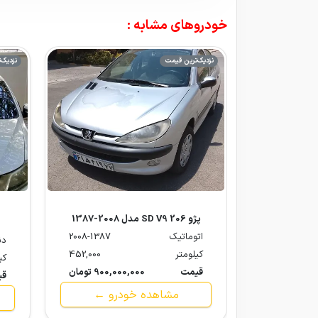
خودروهای مشابه :
نزدیک‌ترین قیمت
نزدیک‌
پژو 206 SD V9 مدل 2008-1387
اتوماتیک
2008-1387
دن
کیلومتر
452,000
کی
قیمت
900,000,000 تومان
قی
مشاهده خودرو ←