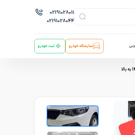
021
91028011
021
91028044
ویی
نمایشگاه خودرو
ثبت خودرو