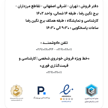
دفتر فروش : تهران - اشرفی اصفهانی - تقاطع مرزداران -
برج نگین رضا ، طبقه 16 شمالی، واحد 1602
کارشناسی و نمایشگاه : طبقه همکف برج نگین رضا
ساعات پاسخگویی : 9:30 الی 16:30
تلفن هdوشمنــــد :
02191028044
-
02191028011
«خط ویژه فروش خودروی شخصی | کارشناسی و
قیمت‌گذاری فوری»
02191027011