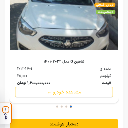
فروش اقساطی
کارشناسی شده
شاهین G مدل 2022-1401
دنده‌ای
2022-1401
کیلومتر
25,000
قیمت
1,600,000,000 تومان
مشاهده خودرو ←
!
اعلان
دستیار هوشمند