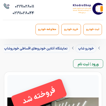
021
91028011
021
91028044
ثبت خودرو
خرید خودرو
معاوضه خودرو
خودرو شاپ
نمایشگاه آنلاین خودروهای اقساطی خودروشاپ
ورود | ثبت نام
فروخته شد