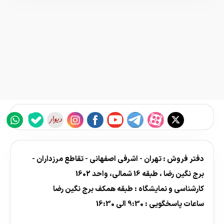
دفتر فروش : تهران - اشرفی اصفهانی - تقاطع مرزداران -
برج نگین رضا ، طبقه 16 شمالی، واحد 1602
کارشناسی و نمایشگاه : طبقه همکف برج نگین رضا
ساعات پاسخگویی : 9:30 الی 16:30