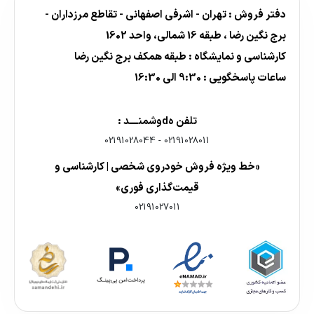
دفتر فروش : تهران - اشرفی اصفهانی - تقاطع مرزداران -
برج نگین رضا ، طبقه 16 شمالی، واحد 1602
کارشناسی و نمایشگاه : طبقه همکف برج نگین رضا
ساعات پاسخگویی : 9:30 الی 16:30
تلفن هdوشمنــــد :
02191028044
-
02191028011
«خط ویژه فروش خودروی شخصی | کارشناسی و
قیمت‌گذاری فوری»
02191027011