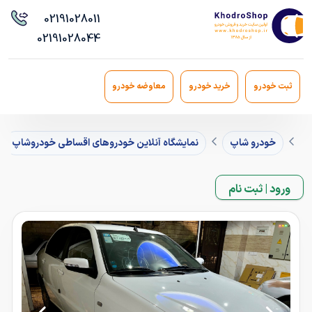
021
91028011
021
91028044
ثبت خودرو
خرید خودرو
معاوضه خودرو
خودرو شاپ
نمایشگاه آنلاین خودروهای اقساطی خودروشاپ
ورود | ثبت نام