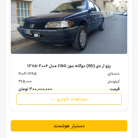
پژو آر دی (RD) دوگانه سوز CNG مدل 2006-1385
دنده‌ای
2006-1385
کیلومتر
315,000
قیمت
300,000,000 تومان
مشاهده خودرو ←
دستیار هوشمند