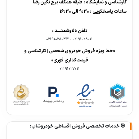
کارشناسی و نمایشگاه : طبقه همکف برج نگین رضا
ساعات پاسخگویی : 9:30 الی 16:30
تلفن هdوشمنــــد :
02191028044
-
02191028011
«خط ویژه فروش خودروی شخصی | کارشناسی و
قیمت‌گذاری فوری»
02191027011
🎯 خدمات تخصصی فروش اقساطی خودروشاپ: