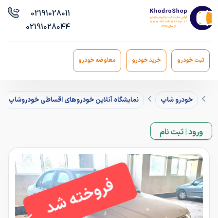
021
91028011
021
91028044
ثبت خودرو
خرید خودرو
معاوضه خودرو
خودرو شاپ
نمایشگاه آنلاین خودروهای اقساطی خودروشاپ
ورود | ثبت نام
فروخته شد