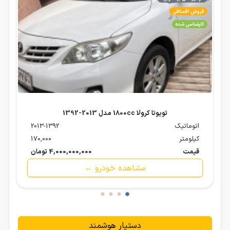
فروش اقساطی
کارشناسی شده
تویوتا کرولا 1800cc مدل 2013-1392
اتوماتیک
2013-1392
کیلومتر
170,000
قیمت
4,000,000,000 تومان
مشاهده خودرو ←
دستیار هوشمند