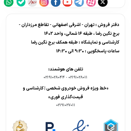
دفتر فروش : تهران - اشرفی اصفهانی - تقاطع مرزداران -
برج نگین رضا ، طبقه 16 شمالی، واحد 1602
کارشناسی و نمایشگاه : طبقه همکف برج نگین رضا
ساعات پاسخگویی : 9:30 الی 16:30
تلفن های هوشمند:
02191028044
-
02191028011
«خط ویژه فروش خودروی شخصی | کارشناسی و
قیمت‌گذاری فوری»
02191027011