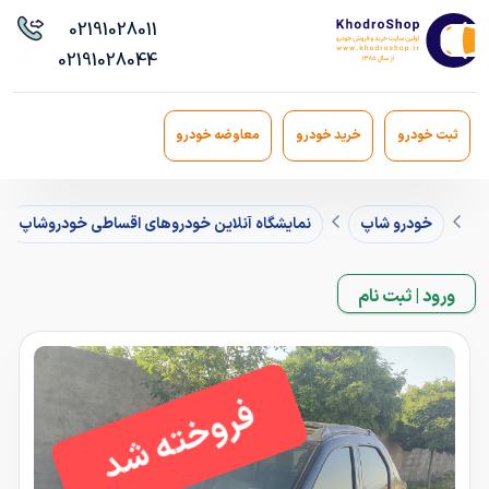
021
91028011
021
91028044
ثبت خودرو
خرید خودرو
معاوضه خودرو
خودرو شاپ
نمایشگاه آنلاین خودروهای اقساطی خودروشاپ
ورود | ثبت نام
فروخته شد