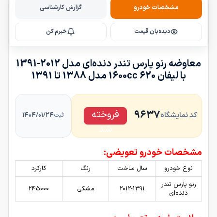
مشخصات خودرو
گزارش کارشناسی
e
l
دیده‌بان قیمت
خبرم کن
e
c
t
معاوضه رنو پارس تندر دنده‌ای مدل 2012-1391
4
با لیفان 620 1600cc مدل 1388 تا 1391
6
3
8
فروخته
9637
کد نمایشگاه
۱۴۰۴/۰۱/۲۴
ثبت
شد
مشخصات خودرو تعویضی:
نوع خودرو
سال ساخت
رنگ
کارکرد
رنو پارس تندر
2012-1391
مشکی
245000
دنده‌ای