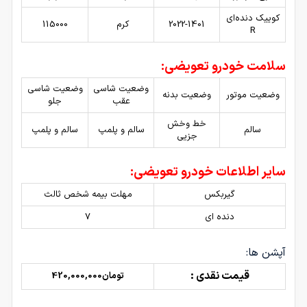
کوییک دنده‌ای
2022-1401
کرم
115000
R
سلامت خودرو تعویضی:
وضعیت شاسی
وضعیت شاسی
وضعیت موتور
وضعیت بدنه
عقب
جلو
خط وخش
سالم
سالم و پلمپ
سالم و پلمپ
جزیی
سایر اطلاعات خودرو تعویضی:
گیربکس
مهلت بیمه شخص ثالث
دنده ای
7
آپشن ها:
قیمت نقدی :
تومان420,000,000