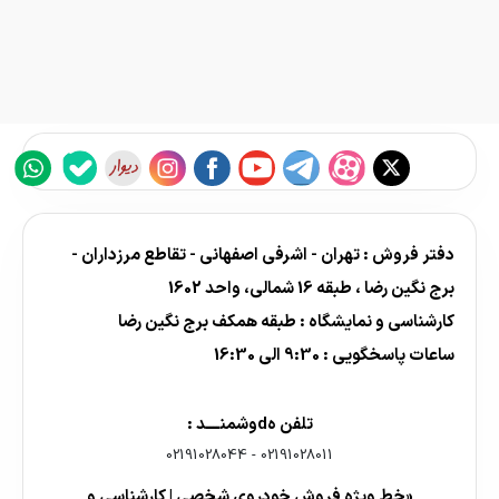
دفتر فروش : تهران - اشرفی اصفهانی - تقاطع مرزداران -
برج نگین رضا ، طبقه 16 شمالی، واحد 1602
کارشناسی و نمایشگاه : طبقه همکف برج نگین رضا
ساعات پاسخگویی : 9:30 الی 16:30
تلفن هdوشمنــــد :
02191028044
-
02191028011
«خط ویژه فروش خودروی شخصی | کارشناسی و