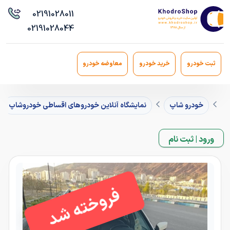
021
91028011
021
91028044
ثبت خودرو
خرید خودرو
معاوضه خودرو
خودرو شاپ
نمایشگاه آنلاین خودروهای اقساطی خودروشاپ
ورود | ثبت نام
فروخته شد