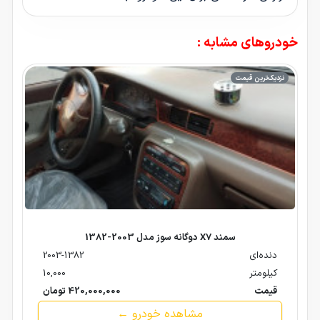
خودروهای مشابه :
نزدیک‌ترین قیمت
سمند X7 دوگانه سوز مدل 2003-1382
دنده‌ای
2003-1382
کیلومتر
10,000
قیمت
420,000,000 تومان
مشاهده خودرو ←