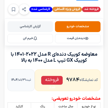
فروخته شد
فروش ویژه اقساطی
کارشناسی شده
s
مشخصات خودرو
گزارش کارشناسی
e
l
دیده‌بان قیمت
خبرم کن
e
c
t
معاوضه کوییک دنده‌ای R مدل 2022-1401 با
4
کوییک GX تیپ L مدل 1400 به بالا
6
3
8
فروخته
9784
کد نمایشگاه
۱۴۰۴/۰۱/۳۱
ثبت
شد
مشخصات خودرو تعویضی:
نوع خودرو
سال ساخت
رنگ
کارکرد