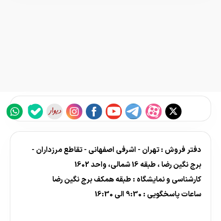
دفتر فروش : تهران - اشرفی اصفهانی - تقاطع مرزداران -
برج نگین رضا ، طبقه 16 شمالی، واحد 1602
کارشناسی و نمایشگاه : طبقه همکف برج نگین رضا
ساعات پاسخگویی : 9:30 الی 16:30