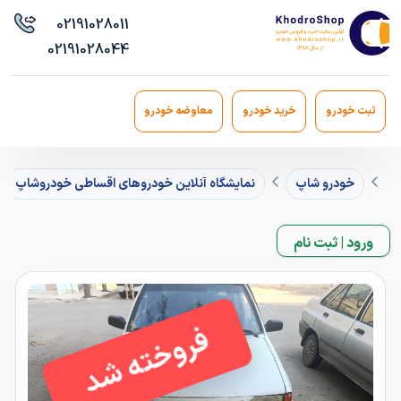
021
91028011
021
91028044
ثبت خودرو
خرید خودرو
معاوضه خودرو
خودرو شاپ
نمایشگاه آنلاین خودروهای اقساطی خودروشاپ
ورود | ثبت نام
فروخته شد