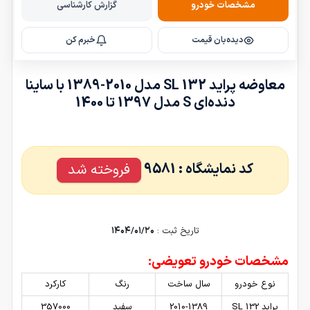
مشخصات خودرو
گزارش کارشناسی
e
l
دیده‌بان قیمت
خبرم کن
e
c
t
معاوضه پراید 132 SL مدل 2010-1389 با ساینا
4
دنده‌ای S مدل 1397 تا 1400
6
3
8
کد نمایشگاه :
9581
فروخته شد
تاریخ ثبت :
۱۴۰۴/۰۱/۲۰
مشخصات خودرو تعویضی:
نوع خودرو
سال ساخت
رنگ
کارکرد
پراید 132 SL
2010-1389
سفید
357000