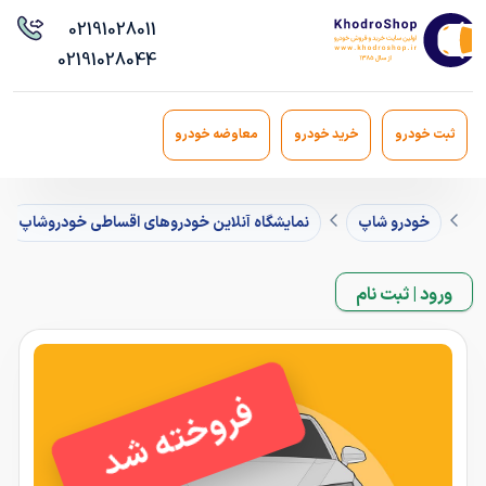
021
91028011
021
91028044
ثبت خودرو
خرید خودرو
معاوضه خودرو
خودرو شاپ
نمایشگاه آنلاین خودروهای اقساطی خودروشاپ
ورود | ثبت نام
فروخته شد