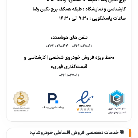
برج نگین رضا ، طبقه 16 شمالی، واحد 1602
کارشناسی و نمایشگاه : طبقه همکف برج نگین رضا
ساعات پاسخگویی : 9:30 الی 16:30
تلفن های هوشمند:
02191028044
-
02191028011
«خط ویژه فروش خودروی شخصی | کارشناسی و
قیمت‌گذاری فوری»
02191027011
🎯 خدمات تخصصی فروش اقساطی خودروشاپ: