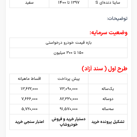
ساینا دنده‌ای S
1397 تا 1400
سفید
توضیحات:
وضعیت سرمایه:
بازه قیمت خودرو درخواستی
150 تا 300 میلیون
طرح اول ( سند آزاد)
پیش پرداخت
اقساط ماهیانه
یک‌ساله
73,090,000
13,622,000
دوساله
82,330,000
7,666,000
سه‌ساله
91,570,000
5,720,000
دستیار خرید و فروش
تشکیل پرونده خرید
اعتبار سنجی خرید
خودروشاپ