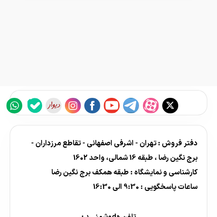
دفتر فروش : تهران - اشرفی اصفهانی - تقاطع مرزداران -
برج نگین رضا ، طبقه 16 شمالی، واحد 1602
کارشناسی و نمایشگاه : طبقه همکف برج نگین رضا
ساعات پاسخگویی : 9:30 الی 16:30