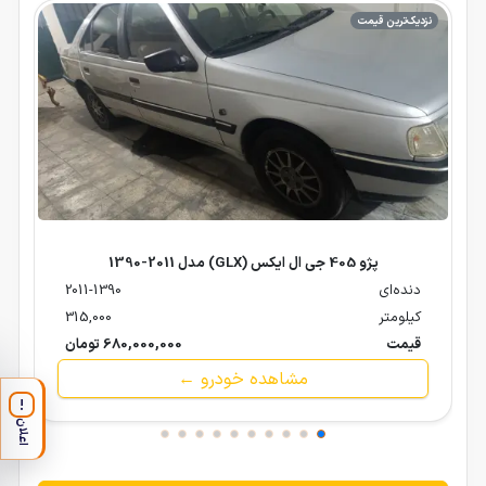
نزدیک‌ترین قیمت
پژو 405 جی ال ایکس (GLX) مدل 2011-1390
دنده‌ای
2011-1390
کیلومتر
315,000
قیمت
680,000,000 تومان
مشاهده خودرو ←
!
اعلان