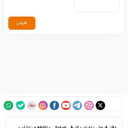
افزودن
دفتر فروش : تهران - اشرفی اصفهانی - تقاطع مرزداران -