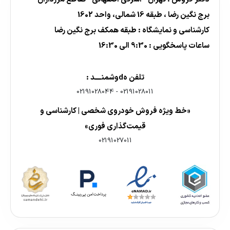
برج نگین رضا ، طبقه 16 شمالی، واحد 1602
کارشناسی و نمایشگاه : طبقه همکف برج نگین رضا
ساعات پاسخگویی : 9:30 الی 16:30
تلفن هdوشمنــــد :
02191028044
-
02191028011
«خط ویژه فروش خودروی شخصی | کارشناسی و
قیمت‌گذاری فوری»
02191027011