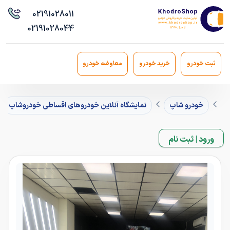
021
91028011
021
91028044
ثبت خودرو
خرید خودرو
معاوضه خودرو
خودرو شاپ
نمایشگاه آنلاین خودروهای اقساطی خودروشاپ
ورود | ثبت نام