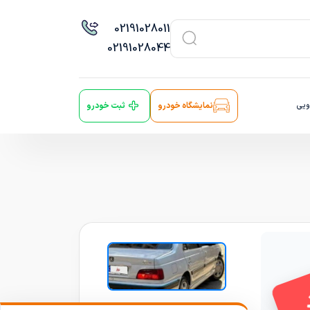
021
91028011
021
91028044
ویی
نمایشگاه خودرو
ثبت خودرو