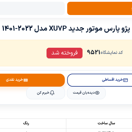
پژو پارس موتور جدید XU7P مدل 2022-1401
9521
فروخته شد
کد نمایشگاه
خرید اقساطی
خرید نقدی
دیده‌بان قیمت
خبرم کن
سال ساخت
رنگ