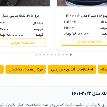
و 206 تیپ ۲ مدل 2011-1390
پژو، 405، GLX بنزینی، مدل
ده‌ای
2011-1390
1394
دنده ای
394
لومتر
350,000
کیلومتر
30,000
مت
760,000,000 تومان
قیمت
780,000,000 تومان
مشاهده خودرو ←
مشاهده خودرو ←
دنه
استعلامات آنلاین خودرویی
مرکز راهنمای مشتریان
م
و پارس موتور جدید XU7P مدل 2022-1401 برای خریدارانی مناسب است که می‌خواهند مشخصات ا