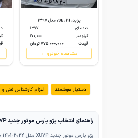
پراید، 111، SE، مدل 1397
پژ
دنده ای
1397
دن
کیلومتر
200,000
کی
قیمت
775,000,000 تومان
قی
مشاهده خودرو ←
دستیار هوشمند
اعزام کارشناس فنی و ب
راهنمای انتخاب پژو پارس موتور جدید XU7P مدل 2022-1401
پژ