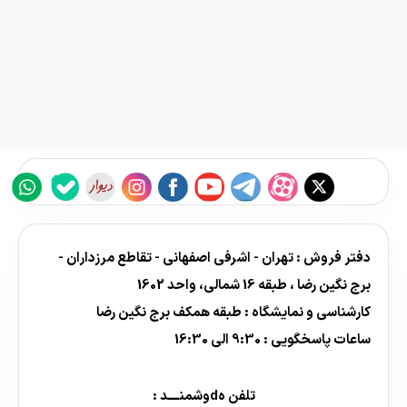
دفتر فروش : تهران - اشرفی اصفهانی - تقاطع مرزداران -
برج نگین رضا ، طبقه 16 شمالی، واحد 1602
کارشناسی و نمایشگاه : طبقه همکف برج نگین رضا
ساعات پاسخگویی : 9:30 الی 16:30
تلفن هdوشمنــــد :