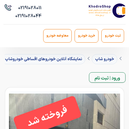
021
91028011
021
91028044
ثبت خودرو
خرید خودرو
معاوضه خودرو
خودرو شاپ
نمایشگاه آنلاین خودروهای اقساطی خودروشاپ
ورود | ثبت نام
فروخته شد