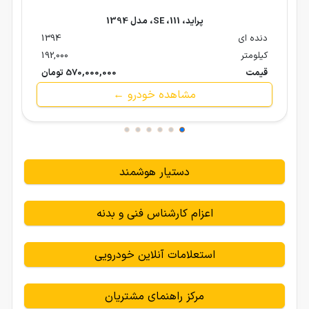
پراید، 111، SE، مدل 1394
دنده ای
1394
کیلومتر
192,000
قیمت
570,000,000 تومان
مشاهده خودرو ←
دستیار هوشمند
اعزام کارشناس فنی و بدنه
استعلامات آنلاین خودرویی
مرکز راهنمای مشتریان