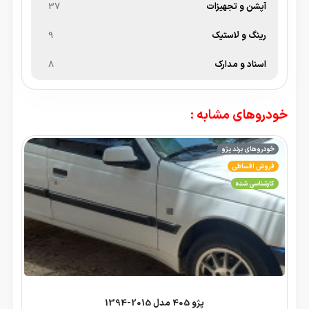
آپشن و تجهیزات
37
رینگ و لاستیک
9
اسناد و مدارک
8
خودروهای مشابه :
خودروهای برند پژو
فروش اقساطی
کارشناسی شده
پژو 405 مدل 2015-1394