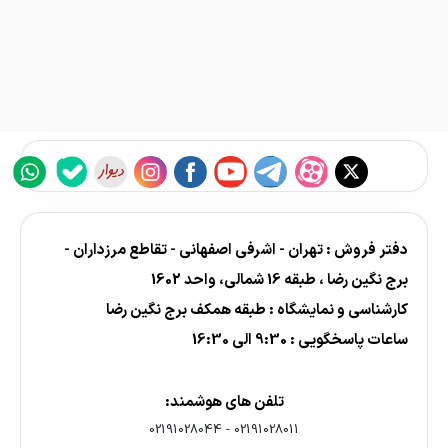
دفتر فروش : تهران - اشرفی اصفهانی - تقاطع مرزداران -
برج نگین رضا ، طبقه 16 شمالی، واحد 1602
کارشناسی و نمایشگاه : طبقه همکف برج نگین رضا
ساعات پاسخگویی : 9:30 الی 16:30
تلفن های هوشمند:
02191028044
-
02191028011