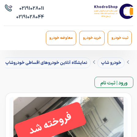
021
91028011
021
91028044
ثبت خودرو
خرید خودرو
معاوضه خودرو
خودرو شاپ
نمایشگاه آنلاین خودروهای اقساطی خودروشاپ
ورود | ثبت نام
فروخته شد