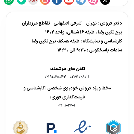
دفتر فروش : تهران - اشرفی اصفهانی - تقاطع مرزداران -
برج نگین رضا ، طبقه 16 شمالی، واحد 1602
کارشناسی و نمایشگاه : طبقه همکف برج نگین رضا
ساعات پاسخگویی : 9:30 الی 16:30
تلفن های هوشمند:
02191028044
-
02191028011
«خط ویژه فروش خودروی شخصی | کارشناسی و
قیمت‌گذاری فوری»
02191027011