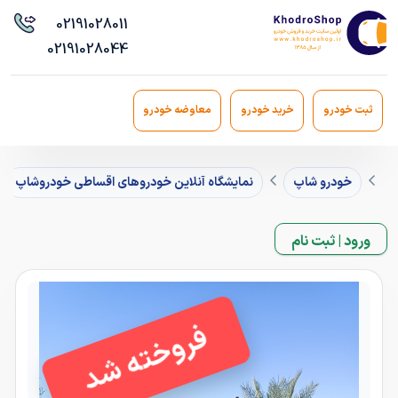
021
91028011
021
91028044
ثبت خودرو
خرید خودرو
معاوضه خودرو
خودرو شاپ
نمایشگاه آنلاین خودروهای اقساطی خودروشاپ
ورود | ثبت نام
فروخته شد