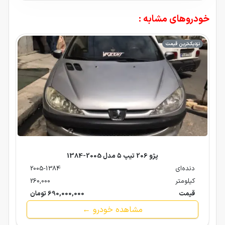
خودروهای مشابه :
نزدیک‌ترین قیمت
پژو 206 تیپ ۵ مدل 2005-1384
دنده‌ای
2005-1384
کیلومتر
260,000
قیمت
690,000,000 تومان
مشاهده خودرو ←