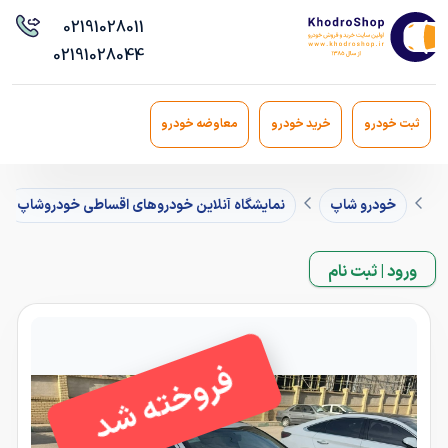
021
91028011
021
91028044
ثبت خودرو
خرید خودرو
معاوضه خودرو
خودرو شاپ
نمایشگاه آنلاین خودروهای اقساطی خودروشاپ
ورود | ثبت نام
فروخته شد