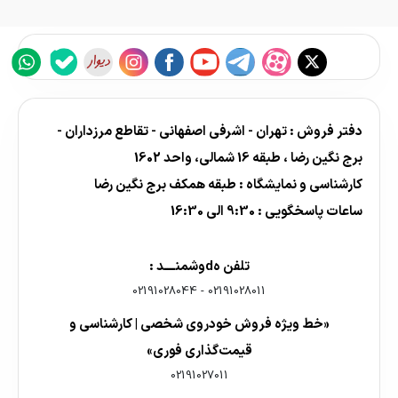
دفتر فروش : تهران - اشرفی اصفهانی - تقاطع مرزداران -
برج نگین رضا ، طبقه 16 شمالی، واحد 1602
کارشناسی و نمایشگاه : طبقه همکف برج نگین رضا
ساعات پاسخگویی : 9:30 الی 16:30
تلفن هdوشمنــــد :
02191028044
-
02191028011
«خط ویژه فروش خودروی شخصی | کارشناسی و
قیمت‌گذاری فوری»
02191027011