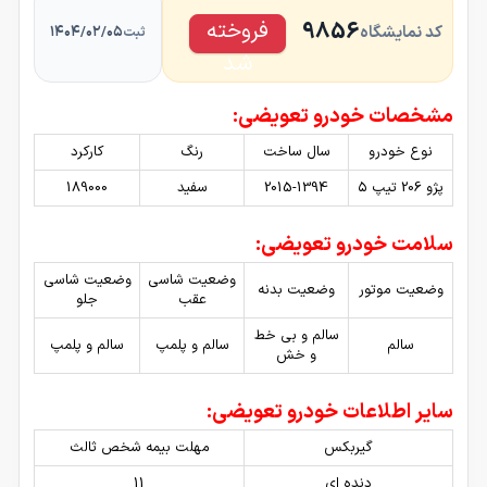
8
فروخته
9856
کد نمایشگاه
۱۴۰۴/۰۲/۰۵
ثبت
شد
مشخصات خودرو تعویضی:
نوع خودرو
سال ساخت
رنگ
کارکرد
پژو 206 تیپ ۵
2015-1394
سفید
189000
سلامت خودرو تعویضی:
وضعیت شاسی
وضعیت شاسی
وضعیت موتور
وضعیت بدنه
عقب
جلو
سالم و بی خط
سالم
سالم و پلمپ
سالم و پلمپ
و خش
سایر اطلاعات خودرو تعویضی:
گیربکس
مهلت بیمه شخص ثالث
دنده ای
11