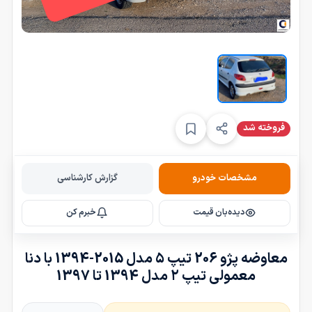
فروخته شد
s
مشخصات خودرو
گزارش کارشناسی
e
l
دیده‌بان قیمت
خبرم کن
e
c
t
معاوضه پژو 206 تیپ ۵ مدل 2015-1394 با دنا
4
معمولی تیپ ۲ مدل 1394 تا 1397
6
3