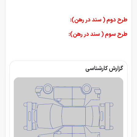
طرح دوم ( سند در رهن):
طرح سوم ( سند در رهن):
گزارش کارشناسی