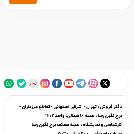
دفتر فروش : تهران - اشرفی اصفهانی - تقاطع مرزداران -
برج نگین رضا ، طبقه 16 شمالی، واحد 1602
کارشناسی و نمایشگاه : طبقه همکف برج نگین رضا
ساعات پاسخگویی : 9:30 الی 16:30