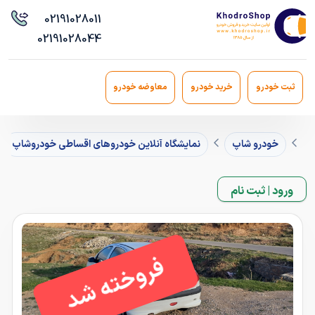
021
91028011
021
91028044
ثبت خودرو
خرید خودرو
معاوضه خودرو
خودرو شاپ
نمایشگاه آنلاین خودروهای اقساطی خودروشاپ
ورود | ثبت نام
فروخته شد