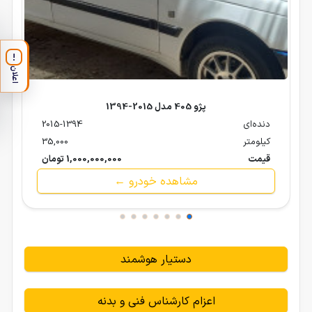
!
اعلان
پژو 405 مدل 2015-1394
دنده‌ای
2015-1394
کیلومتر
35,000
قیمت
1,000,000,000 تومان
مشاهده خودرو ←
دستیار هوشمند
اعزام کارشناس فنی و بدنه