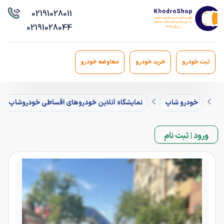
021
91028011
021
91028044
ثبت خودرو
خرید خودرو
معاوضه خودرو
خودرو شاپ
نمایشگاه آنلاین خودروهای اقساطی خودروشاپ
ورود | ثبت نام