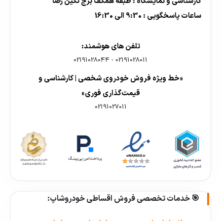
کارشناسی و نمایشگاه : طبقه همکف برج نگین رضا
ساعات پاسخگویی : 9:30 الی 16:30
تلفن های هوشمند:
02191028044
-
02191028011
«خط ویژه فروش خودروی شخصی | کارشناسی و
قیمت‌گذاری فوری»
02191027011
🎯 خدمات تخصصی فروش اقساطی خودروشاپ: