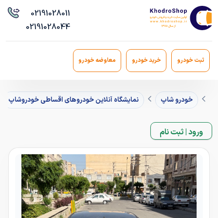
021
91028011
021
91028044
ثبت خودرو
خرید خودرو
معاوضه خودرو
خودرو شاپ
نمایشگاه آنلاین خودروهای اقساطی خودروشاپ
ورود | ثبت نام