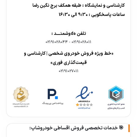
کارشناسی و نمایشگاه : طبقه همکف برج نگین رضا
ساعات پاسخگویی : 9:30 الی 16:30
تلفن هdوشمنــــد :
02191028044
-
02191028011
«خط ویژه فروش خودروی شخصی | کارشناسی و
قیمت‌گذاری فوری»
02191027011
🎯 خدمات تخصصی فروش اقساطی خودروشاپ: