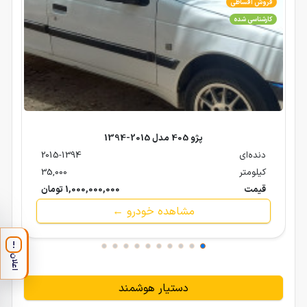
فروش اقساطی
کارشناسی شده
پژو 405 مدل 2015-1394
دنده‌ای
2015-1394
کیلومتر
35,000
قیمت
1,000,000,000 تومان
مشاهده خودرو ←
!
اعلان
دستیار هوشمند