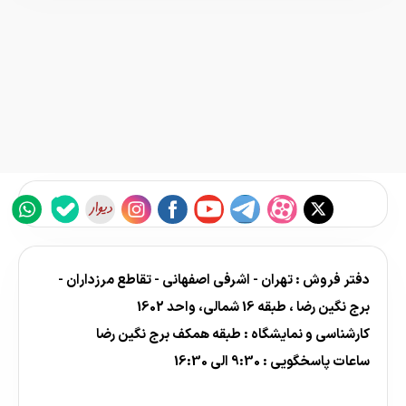
دفتر فروش : تهران - اشرفی اصفهانی - تقاطع مرزداران -
برج نگین رضا ، طبقه 16 شمالی، واحد 1602
کارشناسی و نمایشگاه : طبقه همکف برج نگین رضا
ساعات پاسخگویی : 9:30 الی 16:30