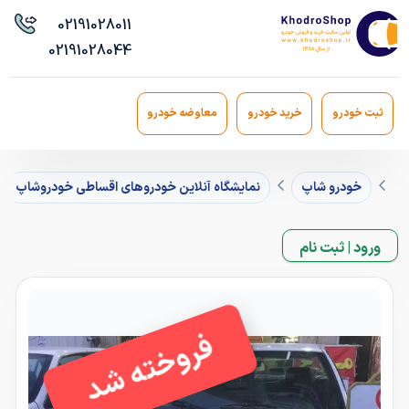
021
91028011
021
91028044
ثبت خودرو
خرید خودرو
معاوضه خودرو
خودرو شاپ
نمایشگاه آنلاین خودروهای اقساطی خودروشاپ
ورود | ثبت نام
فروخته شد